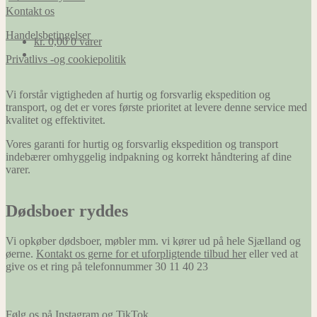
Kontakt os
Handelsbetingelser
kr.
0,00
0 varer
Privatlivs -og cookiepolitik
Vi forstår vigtigheden af hurtig og forsvarlig ekspedition og
transport, og det er vores første prioritet at levere denne service med
kvalitet og effektivitet.
Vores garanti for hurtig og forsvarlig ekspedition og transport
indebærer omhyggelig indpakning og korrekt håndtering af dine
varer.
Dødsboer ryddes
Vi opkøber dødsboer, møbler mm. vi kører ud på hele Sjælland og
øerne.
Kontakt os gerne for et uforpligtende tilbud her
eller ved at
give os et ring på telefonnummer 30 11 40 23
Følg os på Instagram og TikTok