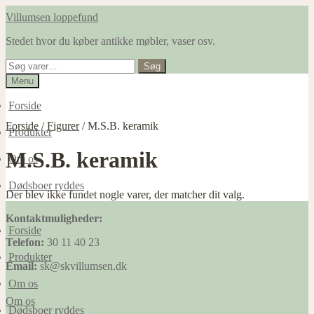
Spring
Spring
Villumsen loppefund
til
til
Stedet hvor du køber antikke møbler, vaser osv.
navigation
indhold
Søg
Søg
efter:
Menu
Forside
Forside
/
Figurer
/
M.S.B. keramik
Produkter
M.S.B. keramik
Om os
Dødsboer ryddes
Der blev ikke fundet nogle varer, der matcher dit valg.
Kontaktmuligheder:
Forside
Telefon:
30 11 40 23
Produkter
Email:
sk@skvillumsen.dk
Om os
Om os
Dødsboer ryddes