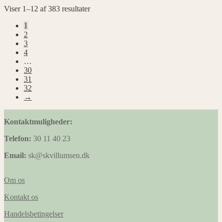
Viser 1–12 af 383 resultater
1
2
3
4
…
30
31
32
→
Kontaktmuligheder:
Telefon:
30 11 40 23
Email:
sk@skvillumsen.dk
Om os
Kontakt os
Handelsbetingelser