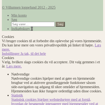
© Villumsen loppefund 2012 - 2025
Min konto
Søg
Søg
Søg
efter:
Indkøbskurv
0
Cookies
Vi bruger cookies til at forbedre din oplevelse på vores hjemmeside.
Du kan læse mere om vores privatlivspolitik på linket til højre.
Læs
mere.
Indstillinger
Ja tak, til det hele
Cookies
Vælg, hvilken slags cookies du vil acceptere. Dit valg gemmes i et
år.
Læs mere.
Nødvendige
Nødvendige cookies hjælper med at gøre en hjemmeside
brugbar ved at aktivere grundlæggende funktioner såsom
side-navigation og adgang til sikre områder af hjemmesiden.
Hjemmesiden kan ikke fungere ordentligt uden disse cookies.
Statistik
Statistisk cookies hjælper webstedsejere med at forstå,
hvordan de besøgende interagerer med hjemmesider ved at