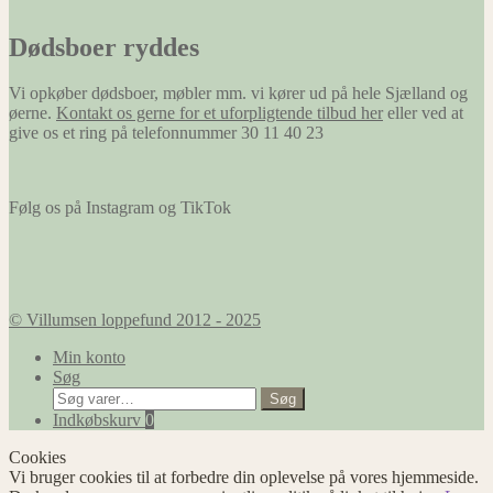
Dødsboer ryddes
Vi opkøber dødsboer, møbler mm. vi kører ud på hele Sjælland og
øerne.
Kontakt os gerne for et uforpligtende tilbud her
eller ved at
give os et ring på telefonnummer 30 11 40 23
Følg os på Instagram og TikTok
© Villumsen loppefund 2012 - 2025
Min konto
Søg
Søg
Søg
efter:
Indkøbskurv
0
Cookies
Vi bruger cookies til at forbedre din oplevelse på vores hjemmeside.