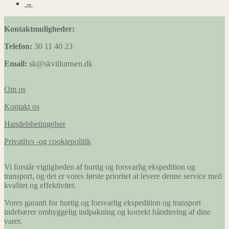
→
Kontaktmuligheder:
Telefon:
30 11 40 23
Email:
sk@skvillumsen.dk
Om os
Kontakt os
Handelsbetingelser
Privatlivs -og cookiepolitik
Vi forstår vigtigheden af hurtig og forsvarlig ekspedition og
transport, og det er vores første prioritet at levere denne service med
kvalitet og effektivitet.
Vores garanti for hurtig og forsvarlig ekspedition og transport
indebærer omhyggelig indpakning og korrekt håndtering af dine
varer.