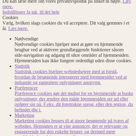
Du kan læse mere om vores privatlivspolitik på linket til højre.
Læs
mere.
Indstillinger
Ja tak, til det hele
Cookies
Vælg, hvilken slags cookies du vil acceptere. Dit valg gemmes i et
år.
Læs mere.
Nødvendige
Nødvendige cookies hjælper med at gøre en hjemmeside
brugbar ved at aktivere grundlæggende funktioner såsom
side-navigation og adgang til sikre områder af hjemmesiden.
Hjemmesiden kan ikke fungere ordentligt uden disse cookies.
Statistik
Statistisk cookies hjælper webstedsejere med at forstå,
hvordan de besøgende interagerer med hjemmesider ved at
indsamle og rapportere oplysninger anonymt.
Præferencer
Præference cookies gør det muligt for en hjemmeside at huske
oplysninger, der ændrer den måde hjemmesiden ser ud eller
opfører sig på. F.eks. dit foretrukne sprog, eller den region, du
befinder dig i.
Marketing
Marketing cookies bruges til at spore besøgende på tværs af
websites. Hensigten er at vise annoncer, der er relevante og
engagerende for den enkelte bruger, og dermed mere