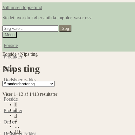
Spring
Spring
Villumsen loppefund
til
til
Stedet hvor du køber antikke møbler, vaser osv.
navigation
indhold
Søg
Søg
efter:
Menu
Forside
Forside
/
Nips ting
Produkter
Nips ting
Om os
Dødsboer ryddes
Viser 1–12 af 1413 resultater
Forside
1
2
Produkter
3
4
Om os
…
116
Dødsboer ryddes