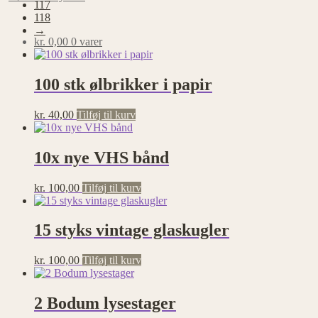
117
118
→
kr.
0,00
0 varer
100 stk ølbrikker i papir
kr.
40,00
Tilføj til kurv
10x nye VHS bånd
kr.
100,00
Tilføj til kurv
15 styks vintage glaskugler
kr.
100,00
Tilføj til kurv
2 Bodum lysestager