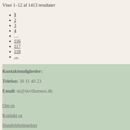
Viser 1–12 af 1413 resultater
1
2
3
4
…
116
117
118
→
Kontaktmuligheder:
Telefon:
30 11 40 23
Email:
sk@skvillumsen.dk
Om os
Kontakt os
Handelsbetingelser