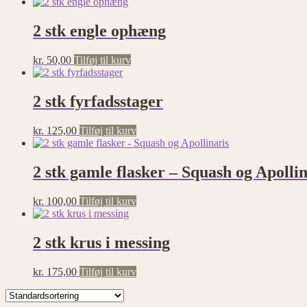
2 stk engle ophæng
kr.
50,00
Tilføj til kurv
2 stk fyrfadsstager
kr.
125,00
Tilføj til kurv
2 stk gamle flasker – Squash og Apollin
kr.
100,00
Tilføj til kurv
2 stk krus i messing
kr.
175,00
Tilføj til kurv