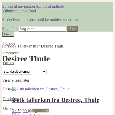
Spring til navigation
Spring til indhold
Villumsen loppefund
Stedet hvor du køber antikke møbler, vaser osv.
Søg efter:
Søg
Menu
Forside
Forside
/
Tallerkenstel
/
Desiree Thule
Produkter
Desiree Thule
Om os
Dødsboer ryddes
Viser 9 resultater
Forside
2 stk tallerken fra Desiree, Thule
Produkter
Om os
kr.
50,00
Tilføj til kurv