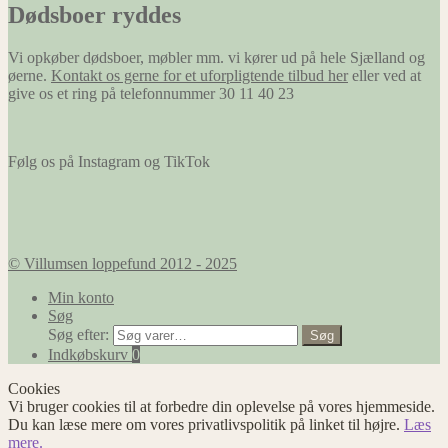
Dødsboer ryddes
Vi opkøber dødsboer, møbler mm. vi kører ud på hele Sjælland og
øerne.
Kontakt os gerne for et uforpligtende tilbud her
eller ved at
give os et ring på telefonnummer 30 11 40 23
Følg os på Instagram og TikTok
© Villumsen loppefund 2012 - 2025
Min konto
Søg
Søg efter:
Søg
Indkøbskurv
0
Cookies
Vi bruger cookies til at forbedre din oplevelse på vores hjemmeside.
Du kan læse mere om vores privatlivspolitik på linket til højre.
Læs
mere.