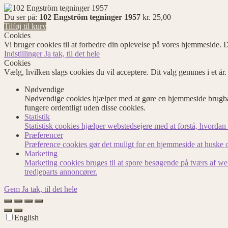
Du ser på:
102 Engström tegninger 1957
kr.
25,00
Tilføj til kurv
Cookies
Vi bruger cookies til at forbedre din oplevelse på vores hjemmeside. D
Indstillinger
Ja tak, til det hele
Cookies
Vælg, hvilken slags cookies du vil acceptere. Dit valg gemmes i et år
Nødvendige
Nødvendige cookies hjælper med at gøre en hjemmeside brugbar
fungere ordentligt uden disse cookies.
Statistik
Statistisk cookies hjælper webstedsejere med at forstå, hvord
Præferencer
Præference cookies gør det muligt for en hjemmeside at huske op
Marketing
Marketing cookies bruges til at spore besøgende på tværs af we
tredjeparts annoncører.
Gem
Ja tak, til det hele
English