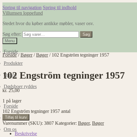
Spring til navigation
Spring til indhold
Villumsen loppefund
Stedet hvor du køber antikke møbler, vaser osv.
Søg efter:
Søg
Menu
Forside
Forside
/
Bøger
/
Bøger
/
102 Engström tegninger 1957
Produkter
102 Engström tegninger 1957
Om os
Dødsboer ryddes
kr.
25,00
1 på lager
Forside
102 Engström tegninger 1957 antal
Tilføj til kurv
Produkter
Varenummer (SKU):
3807
Kategorier:
Bøger
,
Bøger
Om os
Beskrivelse