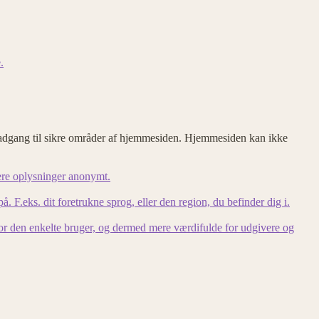
.
adgang til sikre områder af hjemmesiden. Hjemmesiden kan ikke
ere oplysninger anonymt.
F.eks. dit foretrukne sprog, eller den region, du befinder dig i.
for den enkelte bruger, og dermed mere værdifulde for udgivere og