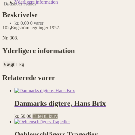
Yderligere information
Dødsboer ryddes
Beskrivelse
kr.
0,00
0 varer
102 Engström tegninger 1957.
Nr. 308.
Yderligere information
Vægt
1 kg
Relaterede varer
Danmarks digtere, Hans Brix
kr.
50,00
Tilføj til kurv
Oehlenschlägers Tragedier