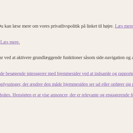
u kan læse mere om vores privatlivspolitik på linket til højre.
Læs mere
.
Læs mere.
 ved at aktivere grundlæggende funktioner såsom side-navigation og 
an de besøgende interagerer med hjemmesider ved at indsamle og rapport
lysninger, der ændrer den måde hjemmesiden ser ud eller opfører sig på. 
bsites. Hensigten er at vise annoncer, der er relevante og engagerende 