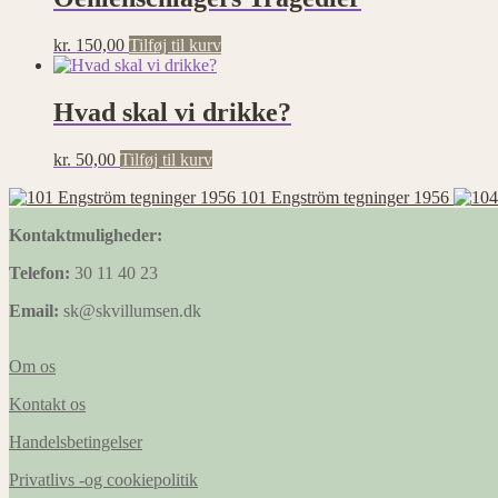
kr.
150,00
Tilføj til kurv
Hvad skal vi drikke?
kr.
50,00
Tilføj til kurv
101 Engström tegninger 1956
Kontaktmuligheder:
Telefon:
30 11 40 23
Email:
sk@skvillumsen.dk
Om os
Kontakt os
Handelsbetingelser
Privatlivs -og cookiepolitik