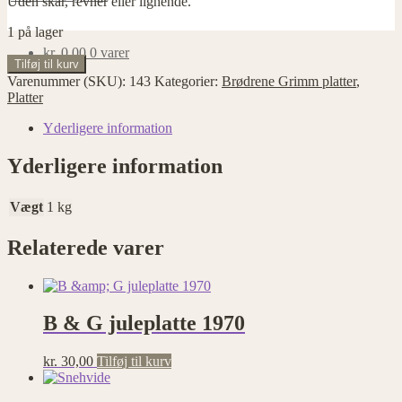
Uden skår, revner eller lignende.
1 på lager
kr.
0,00
0 varer
Askepot
Tilføj til kurv
antal
Varenummer (SKU):
143
Kategorier:
Brødrene Grimm platter
,
Platter
Yderligere information
Yderligere information
Vægt
1 kg
Relaterede varer
B & G juleplatte 1970
kr.
30,00
Tilføj til kurv