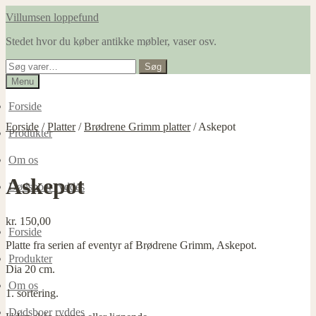
Spring
Spring
Villumsen loppefund
til
til
Stedet hvor du køber antikke møbler, vaser osv.
navigation
indhold
Søg
Søg
efter:
Menu
Forside
Forside
/
Platter
/
Brødrene Grimm platter
/
Askepot
Produkter
Om os
Askepot
Dødsboer ryddes
kr.
150,00
Forside
Platte fra serien af eventyr af Brødrene Grimm, Askepot.
Produkter
Dia 20 cm.
Om os
1. sortering.
Dødsboer ryddes