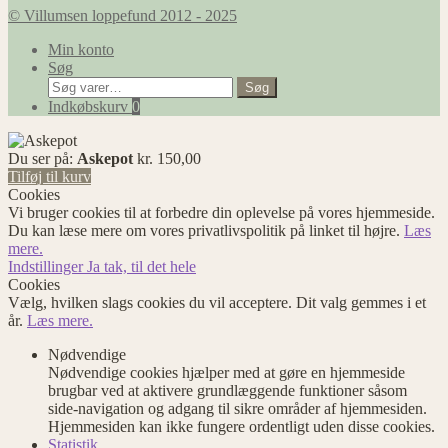
© Villumsen loppefund 2012 - 2025
Min konto
Søg
Søg
Søg
efter:
Indkøbskurv
0
Du ser på:
Askepot
kr.
150,00
Tilføj til kurv
Cookies
Vi bruger cookies til at forbedre din oplevelse på vores hjemmeside.
Du kan læse mere om vores privatlivspolitik på linket til højre.
Læs
mere.
Indstillinger
Ja tak, til det hele
Cookies
Vælg, hvilken slags cookies du vil acceptere. Dit valg gemmes i et
år.
Læs mere.
Nødvendige
Nødvendige cookies hjælper med at gøre en hjemmeside
brugbar ved at aktivere grundlæggende funktioner såsom
side-navigation og adgang til sikre områder af hjemmesiden.
Hjemmesiden kan ikke fungere ordentligt uden disse cookies.
Statistik