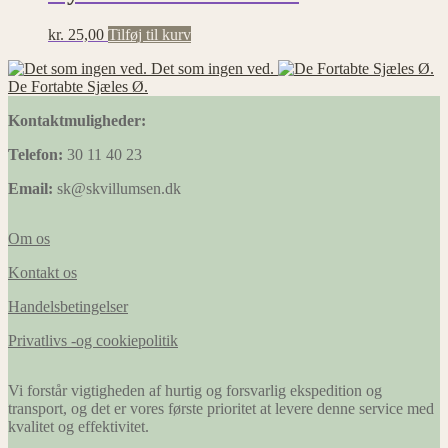
Statistik
Statistisk
kr.
25,00
Tilføj til kurv
cookies
Det som ingen ved.
hjælper
De Fortabte Sjæles Ø.
webstedsejere
med at
Kontaktmuligheder:
forstå,
hvordan de
Telefon:
30 11 40 23
besøgende
interagerer
Email:
sk@skvillumsen.dk
med
hjemmesider
ved at
Om os
indsamle og
rapportere
Kontakt os
oplysninger
anonymt.
Handelsbetingelser
Privatlivs -og cookiepolitik
Præferencer
Præference
Vi forstår vigtigheden af hurtig og forsvarlig ekspedition og
cookies gør
transport, og det er vores første prioritet at levere denne service med
det muligt
kvalitet og effektivitet.
for en