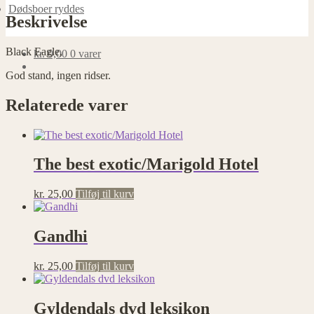
Dødsboer ryddes
Beskrivelse
Nødvendige
Nødvendige
cookies
Black Eagle,
kr.
0,00
0 varer
hjælper med at
God stand, ingen ridser.
gøre en
hjemmeside
brugbar ved at
Relaterede varer
aktivere
grundlæggende
funktioner
såsom side-
The best exotic/Marigold Hotel
navigation og
adgang til
sikre områder
kr.
25,00
Tilføj til kurv
af
hjemmesiden.
Hjemmesiden
Gandhi
kan ikke
fungere
ordentligt uden
kr.
25,00
Tilføj til kurv
disse cookies.
Gyldendals dvd leksikon