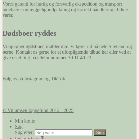
hjemmeside
Vores garanti for hurtig og forsvarlig ekspedition og transport
at huske
indebærer omhyggelig indpakning og korrekt håndtering af dine
oplysninger,
varer.
der ændrer
den måde
hjemmesiden
Dødsboer ryddes
ser ud eller
opfører sig
Vi opkøber dødsboer, møbler mm. vi kører ud på hele Sjælland og
på. F.eks. dit
øerne.
Kontakt os gerne for et uforpligtende tilbud her
eller ved at
foretrukne
give os et ring på telefonnummer 30 11 40 23
sprog, eller
den region,
du befinder
dig i.
Følg os på Instagram og TikTok
Marketing
Marketing
cookies
© Villumsen loppefund 2012 - 2025
bruges til at
spore
Min konto
besøgende
Søg
på tværs af
Søg efter:
Søg
websites.
Indkøbskurv
0