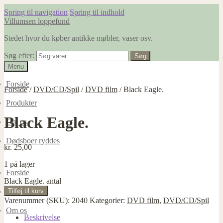
Spring til navigation
Spring til indhold
Villumsen loppefund
Stedet hvor du køber antikke møbler, vaser osv.
Søg efter:
Søg
Menu
Forside
Forside
/
DVD/CD/Spil
/
DVD film
/
Black Eagle.
Produkter
Black Eagle.
Om os
Dødsboer ryddes
kr.
25,00
1 på lager
Forside
Black Eagle. antal
Tilføj til kurv
Produkter
Varenummer (SKU):
2040
Kategorier:
DVD film
,
DVD/CD/Spil
Om os
Beskrivelse