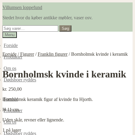
Spring
Spring
Villumsen loppefund
til
til
Stedet hvor du køber antikke møbler, vaser osv.
navigation
indhold
Søg
Søg
efter:
Menu
Forside
Forside
/
Figurer
/
Franklin figurer
/
Bornholmsk kvinde i keramik
Produkter
Om os
Bornholmsk kvinde i keramik
Dødsboer ryddes
kr.
250,00
Forside
Bornholmsk keramik figur af kvinde fra Hjorth.
H 11 cm.
Produkter
Uden skår, revner eller lignende.
Om os
1 på lager
Dødsboer ryddes