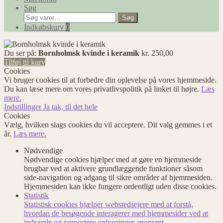
Søg
Søg
Søg
efter:
Indkøbskurv
0
Du ser på:
Bornholmsk kvinde i keramik
kr.
250,00
Tilføj til kurv
Cookies
Vi bruger cookies til at forbedre din oplevelse på vores hjemmeside.
Du kan læse mere om vores privatlivspolitik på linket til højre.
Læs
mere.
Indstillinger
Ja tak, til det hele
Cookies
Vælg, hvilken slags cookies du vil acceptere. Dit valg gemmes i et
år.
Læs mere.
Nødvendige
Nødvendige cookies hjælper med at gøre en hjemmeside
brugbar ved at aktivere grundlæggende funktioner såsom
side-navigation og adgang til sikre områder af hjemmesiden.
Hjemmesiden kan ikke fungere ordentligt uden disse cookies.
Statistik
Statistisk cookies hjælper webstedsejere med at forstå,
hvordan de besøgende interagerer med hjemmesider ved at
indsamle og rapportere oplysninger anonymt.