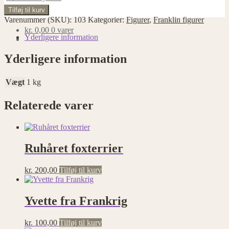
Bornholmsk
Tilføj til kurv
kvinde
Varenummer (SKU):
103
Kategorier:
Figurer
,
Franklin figurer
i
kr.
0,00
0 varer
keramik
Yderligere information
antal
Yderligere information
Vægt
1 kg
Relaterede varer
Ruhåret foxterrier
kr.
200,00
Tilføj til kurv
Yvette fra Frankrig
kr.
100,00
Tilføj til kurv