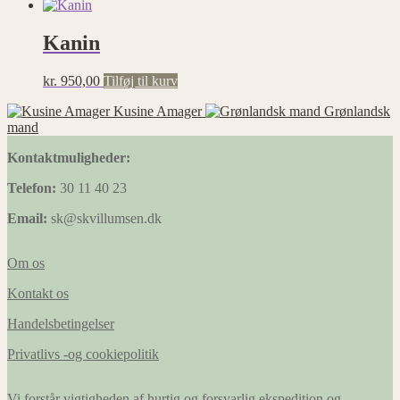
Kanin
kr.
950,00
Tilføj til kurv
Kusine Amager
Grønlandsk
mand
Kontaktmuligheder:
Telefon:
30 11 40 23
Email:
sk@skvillumsen.dk
Om os
Kontakt os
Handelsbetingelser
Privatlivs -og cookiepolitik
Vi forstår vigtigheden af hurtig og forsvarlig ekspedition og