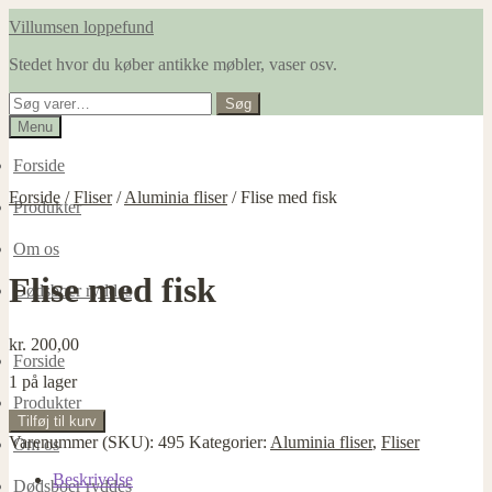
Spring
Spring
Villumsen loppefund
til
til
Stedet hvor du køber antikke møbler, vaser osv.
navigation
indhold
Søg
Søg
efter:
Menu
Forside
Forside
/
Fliser
/
Aluminia fliser
/
Flise med fisk
Produkter
Om os
Flise med fisk
Dødsboer ryddes
kr.
200,00
Forside
1 på lager
Produkter
Flise
Tilføj til kurv
med
Varenummer (SKU):
495
Kategorier:
Aluminia fliser
,
Fliser
Om os
fisk
antal
Beskrivelse
Dødsboer ryddes