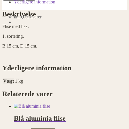
Yderligere information
Beskrivelse
kr.
0,00
0 varer
Flise med fisk.
1. sortering.
B 15 cm, D 15 cm.
Yderligere information
Vægt
1 kg
Relaterede varer
Blå aluminia flise