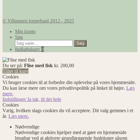
© Villumsen loppefund 2012 - 2025
Min konto
Søg
Søg
Søg
efter:
Indkøbskurv
0
Du ser på:
Flise med fisk
kr.
200,00
Tilføj til kurv
Cookies
Vi bruger cookies til at forbedre din oplevelse på vores hjemmeside.
Du kan læse mere om vores privatlivspolitik på linket til højre.
Læs
mere.
Indstillinger
Ja tak, til det hele
Cookies
Vælg, hvilken slags cookies du vil acceptere. Dit valg gemmes i et
år.
Læs mere.
Nødvendige
Nødvendige cookies hjælper med at gøre en hjemmeside
brugbar ved at aktivere grundlæggende funktioner såsom