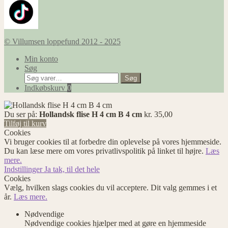
© Villumsen loppefund 2012 - 2025
Min konto
Søg
Søg
Søg
efter:
Indkøbskurv
0
Du ser på:
Hollandsk flise H 4 cm B 4 cm
kr.
35,00
Tilføj til kurv
Cookies
Vi bruger cookies til at forbedre din oplevelse på vores hjemmeside.
Du kan læse mere om vores privatlivspolitik på linket til højre.
Læs
mere.
Indstillinger
Ja tak, til det hele
Cookies
Vælg, hvilken slags cookies du vil acceptere. Dit valg gemmes i et
år.
Læs mere.
Nødvendige
Nødvendige cookies hjælper med at gøre en hjemmeside