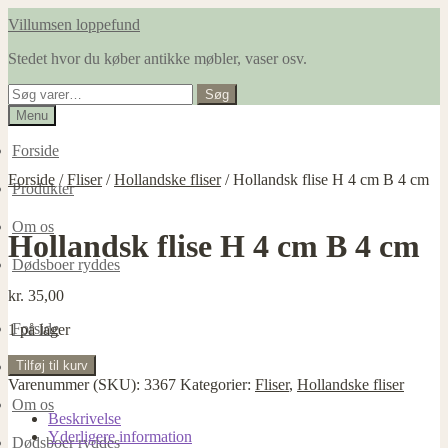
Spring
Spring
Villumsen loppefund
til
til
Stedet hvor du køber antikke møbler, vaser osv.
navigation
indhold
Søg
Søg
efter:
Menu
Forside
Forside
/
Fliser
/
Hollandske fliser
/
Hollandsk flise H 4 cm B 4 cm
Produkter
Om os
Hollandsk flise H 4 cm B 4 cm
Dødsboer ryddes
kr.
35,00
Forside
1 på lager
Hollandsk
Tilføj til kurv
Produkter
flise
Varenummer (SKU):
3367
Kategorier:
Fliser
,
Hollandske fliser
H
Om os
4
Beskrivelse
cm
Yderligere information
Dødsboer ryddes