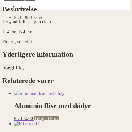
B
4
Beskrivelse
cm
antal
kr.
0,00
0 varer
Hollandsk flise i porcelæn.
H 4 cm, B 4 cm.
Flot og velholdt.
Yderligere information
Vægt
1 kg
Relaterede varer
Aluminia flise med dådyr
kr.
150,00
Tilføj til kurv