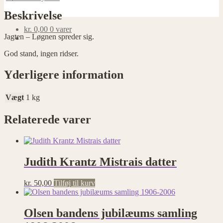
Beskrivelse
kr.
0,00
0 varer
Jagten – Løgnen spreder sig.
God stand, ingen ridser.
Yderligere information
Vægt
1 kg
Relaterede varer
Judith Krantz Mistrais datter
kr.
50,00
Tilføj til kurv
Olsen bandens jubilæums samling