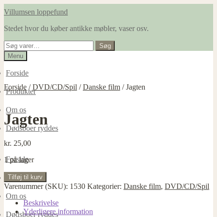
Spring
Spring
Villumsen loppefund
til
til
Stedet hvor du køber antikke møbler, vaser osv.
navigation
indhold
Søg
Søg
efter:
Menu
Forside
Forside
/
DVD/CD/Spil
/
Danske film
/
Jagten
Produkter
Om os
Jagten
Dødsboer ryddes
kr.
25,00
Forside
1 på lager
Jagten
Tilføj til kurv
Produkter
antal
Varenummer (SKU):
1530
Kategorier:
Danske film
,
DVD/CD/Spil
Om os
Beskrivelse
Yderligere information
Dødsboer ryddes