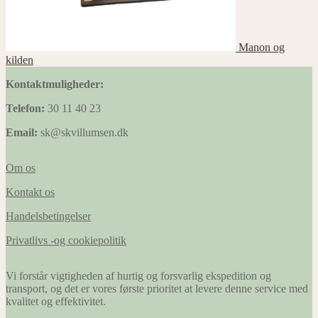
Manon og
kilden
Kontaktmuligheder:
Telefon:
30 11 40 23
Email:
sk@skvillumsen.dk
Om os
Kontakt os
Handelsbetingelser
Privatlivs -og cookiepolitik
Vi forstår vigtigheden af hurtig og forsvarlig ekspedition og
transport, og det er vores første prioritet at levere denne service med
kvalitet og effektivitet.