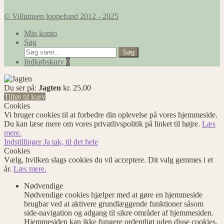
© Villumsen loppefund 2012 - 2025
Min konto
Søg
Søg
Søg
efter:
Indkøbskurv
0
Du ser på:
Jagten
kr.
25,00
Tilføj til kurv
Cookies
Vi bruger cookies til at forbedre din oplevelse på vores hjemmeside.
Du kan læse mere om vores privatlivspolitik på linket til højre.
Læs
mere.
Indstillinger
Ja tak, til det hele
Cookies
Vælg, hvilken slags cookies du vil acceptere. Dit valg gemmes i et
år.
Læs mere.
Nødvendige
Nødvendige cookies hjælper med at gøre en hjemmeside
brugbar ved at aktivere grundlæggende funktioner såsom
side-navigation og adgang til sikre områder af hjemmesiden.
Hjemmesiden kan ikke fungere ordentligt uden disse cookies.