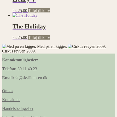
Statistik
Statistisk
kr.
25,00
Tilføj til kurv
cookies
hjælper
webstedsejere
The Holiday
med at
forstå,
hvordan de
kr.
25,00
Tilføj til kurv
besøgende
interagerer
Med på en kigger.
med
Cirkus revyen 2009.
hjemmesider
Kontaktmuligheder:
ved at
indsamle og
Telefon:
30 11 40 23
rapportere
oplysninger
Email:
sk@skvillumsen.dk
anonymt.
Om os
Præferencer
Kontakt os
Præference
cookies gør
Handelsbetingelser
det muligt
for en