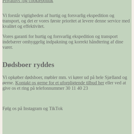
Privatlivs -og cookiepolitik
hjemmeside
at huske
oplysninger,
Vi forstår vigtigheden af hurtig og forsvarlig ekspedition og
der ændrer
transport, og det er vores første prioritet at levere denne service med
den måde
kvalitet og effektivitet.
hjemmesiden
ser ud eller
Vores garanti for hurtig og forsvarlig ekspedition og transport
opfører sig
indebærer omhyggelig indpakning og korrekt håndtering af dine
på. F.eks. dit
varer.
foretrukne
sprog, eller
den region,
Dødsboer ryddes
du befinder
dig i.
Vi opkøber dødsboer, møbler mm. vi kører ud på hele Sjælland og
øerne.
Kontakt os gerne for et uforpligtende tilbud her
eller ved at
give os et ring på telefonnummer 30 11 40 23
Marketing
Marketing
cookies
Følg os på Instagram og TikTok
bruges til at
spore
besøgende
på tværs af
websites.