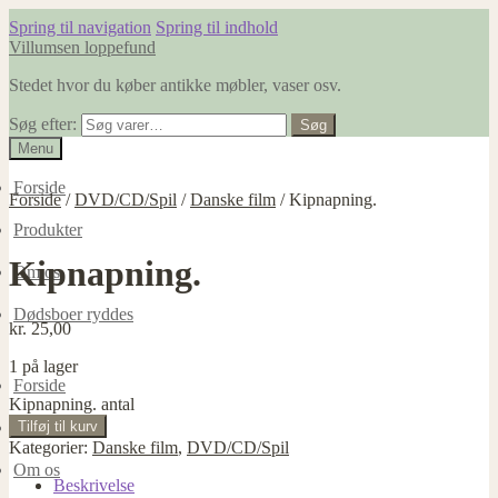
Spring til navigation
Spring til indhold
Villumsen loppefund
Stedet hvor du køber antikke møbler, vaser osv.
Søg efter:
Søg
Menu
Forside
Forside
/
DVD/CD/Spil
/
Danske film
/
Kipnapning.
Produkter
Kipnapning.
Om os
Dødsboer ryddes
kr.
25,00
1 på lager
Forside
Kipnapning. antal
Tilføj til kurv
Produkter
Kategorier:
Danske film
,
DVD/CD/Spil
Om os
Beskrivelse