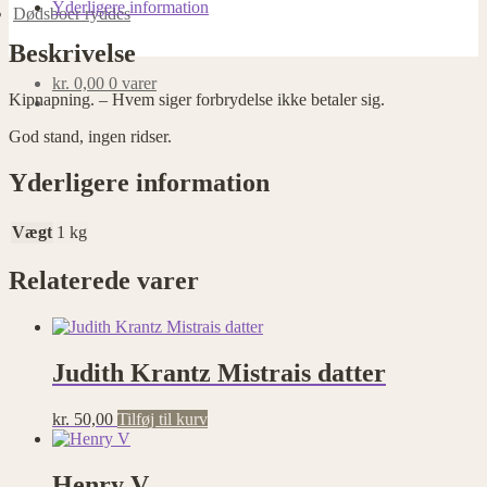
Yderligere information
Dødsboer ryddes
Nødvendige
Beskrivelse
Nødvendige
cookies
kr.
0,00
0 varer
hjælper med at
Kipnapning. – Hvem siger forbrydelse ikke betaler sig.
gøre en
God stand, ingen ridser.
hjemmeside
brugbar ved at
aktivere
Yderligere information
grundlæggende
funktioner
Vægt
1 kg
såsom side-
navigation og
adgang til
Relaterede varer
sikre områder
af
hjemmesiden.
Hjemmesiden
Judith Krantz Mistrais datter
kan ikke
fungere
ordentligt uden
kr.
50,00
Tilføj til kurv
disse cookies.
Henry V