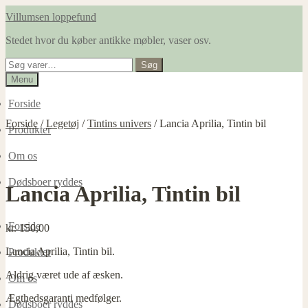
Spring
Spring
Villumsen loppefund
til
til
Stedet hvor du køber antikke møbler, vaser osv.
navigation
indhold
Søg
Søg
efter:
Menu
Forside
Forside
/
Legetøj
/
Tintins univers
/
Lancia Aprilia, Tintin bil
Produkter
Om os
Dødsboer ryddes
Lancia Aprilia, Tintin bil
Forside
kr.
150,00
Lancia Aprilia, Tintin bil.
Produkter
Aldrig været ude af æsken.
Om os
Ægthedsgaranti medfølger.
Dødsboer ryddes