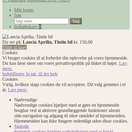
Min konto
Søg
Søg
Søg
efter:
Indkøbskurv
0
Du ser på:
Lancia Aprilia, Tintin bil
kr.
150,00
Tilføj til kurv
Cookies
Vi bruger cookies til at forbedre din oplevelse på vores hjemmeside.
Du kan læse mere om vores privatlivspolitik på linket til højre.
Læs
mere.
Indstillinger
Ja tak, til det hele
Cookies
Vælg, hvilken slags cookies du vil acceptere. Dit valg gemmes i et
år.
Læs mere.
Nødvendige
Nødvendige cookies hjælper med at gøre en hjemmeside
brugbar ved at aktivere grundlæggende funktioner såsom
side-navigation og adgang til sikre områder af hjemmesiden.
Hjemmesiden kan ikke fungere ordentligt uden disse cookies.
Statistik
Statistisk cookies hjælper webstedsejere med at forstå,