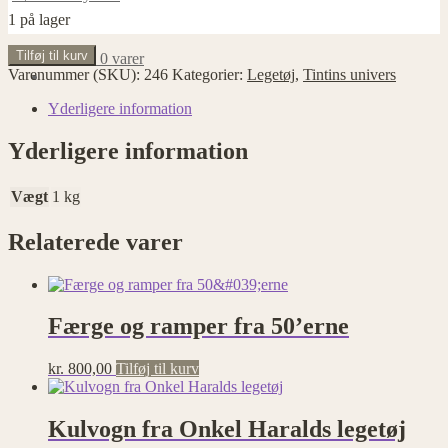
1 på lager
Lancia
Tilføj til kurv
kr.
0,00
0 varer
Aprilia,
Varenummer (SKU):
246
Kategorier:
Legetøj
,
Tintins univers
Tintin
bil
Yderligere information
antal
Yderligere information
Vægt
1 kg
Relaterede varer
Færge og ramper fra 50’erne
kr.
800,00
Tilføj til kurv
Kulvogn fra Onkel Haralds legetøj