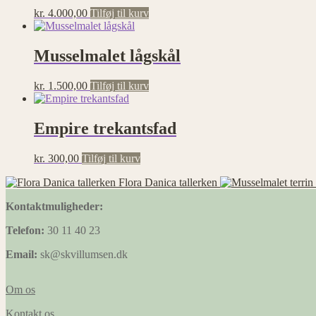
kr.
4.000,00
Tilføj til kurv
Musselmalet lågskål
kr.
1.500,00
Tilføj til kurv
Empire trekantsfad
kr.
300,00
Tilføj til kurv
Flora Danica tallerken
Kontaktmuligheder:
Telefon:
30 11 40 23
Email:
sk@skvillumsen.dk
Om os
Kontakt os