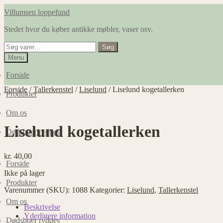
Spring
Spring
Villumsen loppefund
til
til
Stedet hvor du køber antikke møbler, vaser osv.
navigation
indhold
Søg
Søg
efter:
Menu
Forside
Forside
/
Tallerkenstel
/
Liselund
/
Liselund kogetallerken
Produkter
Om os
Liselund kogetallerken
Dødsboer ryddes
kr.
40,00
Forside
Ikke på lager
Produkter
Varenummer (SKU):
1088
Kategorier:
Liselund
,
Tallerkenstel
Om os
Beskrivelse
Yderligere information
Dødsboer ryddes