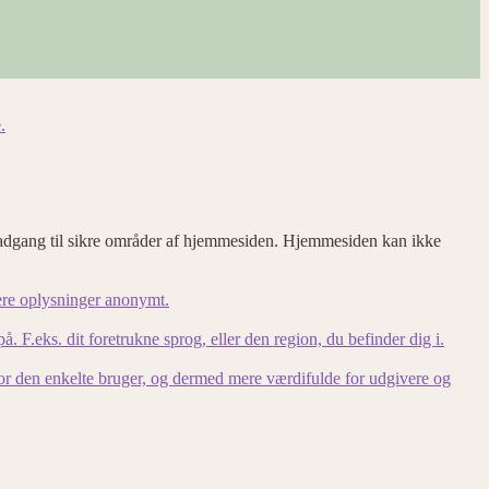
.
adgang til sikre områder af hjemmesiden. Hjemmesiden kan ikke
ere oplysninger anonymt.
F.eks. dit foretrukne sprog, eller den region, du befinder dig i.
for den enkelte bruger, og dermed mere værdifulde for udgivere og