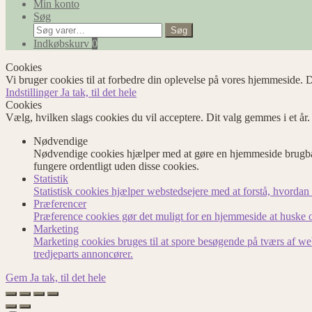
Min konto
Søg
Søg
Søg
efter:
Indkøbskurv
0
Cookies
Vi bruger cookies til at forbedre din oplevelse på vores hjemmeside. D
Indstillinger
Ja tak, til det hele
Cookies
Vælg, hvilken slags cookies du vil acceptere. Dit valg gemmes i et år
Nødvendige
Nødvendige cookies hjælper med at gøre en hjemmeside brugbar
fungere ordentligt uden disse cookies.
Statistik
Statistisk cookies hjælper webstedsejere med at forstå, hvord
Præferencer
Præference cookies gør det muligt for en hjemmeside at huske op
Marketing
Marketing cookies bruges til at spore besøgende på tværs af we
tredjeparts annoncører.
Gem
Ja tak, til det hele