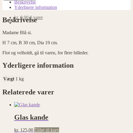
antal
Beskrivelse
Yderligere information
kr.
0,00
0 varer
Beskrivelse
Madame Blå si.
H 7 cm, B 30 cm, Dia 19 cm.
Flot og velholdt, gå til varen, for flere billeder.
Yderligere information
Vægt
1 kg
Relaterede varer
Glas kande
kr.
125,00
Tilføj til kurv