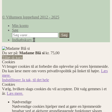
© Villumsen loppefund 2012 - 2025
Min konto
Søg
Søg
Søg
efter:
Indkøbskurv
0
Du ser på:
Madame Blå si
kr.
75,00
Tilføj til kurv
Cookies
Vi bruger cookies til at forbedre din oplevelse på vores hjemmeside.
Du kan læse mere om vores privatlivspolitik på linket til højre.
Læs
mere.
Indstillinger
Ja tak, til det hele
Cookies
Vælg, hvilken slags cookies du vil acceptere. Dit valg gemmes i et
år.
Læs mere.
Nødvendige
Nødvendige cookies hjælper med at gøre en hjemmeside
brugbar ved at aktivere grundlæggende funktioner såsom