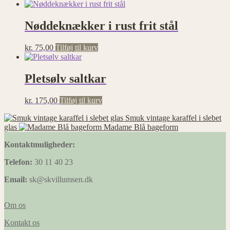
Nøddeknækker i rust frit stål
kr.
75,00
Tilføj til kurv
Pletsølv saltkar
kr.
175,00
Tilføj til kurv
Smuk vintage karaffel i slebet
glas
Madame Blå bageform
Kontaktmuligheder:
Telefon:
30 11 40 23
Email:
sk@skvillumsen.dk
Om os
Kontakt os