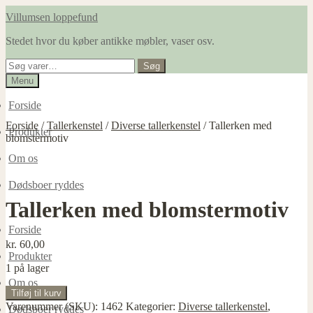
Spring
Spring
Villumsen loppefund
til
til
Stedet hvor du køber antikke møbler, vaser osv.
navigation
indhold
Søg
Søg
efter:
Menu
Forside
Forside
/
Tallerkenstel
/
Diverse tallerkenstel
/
Tallerken med
Produkter
blomstermotiv
Om os
Dødsboer ryddes
Tallerken med blomstermotiv
Forside
kr.
60,00
Produkter
1 på lager
Om os
Tallerken
Tilføj til kurv
med
Varenummer (SKU):
1462
Kategorier:
Diverse tallerkenstel
,
Dødsboer ryddes