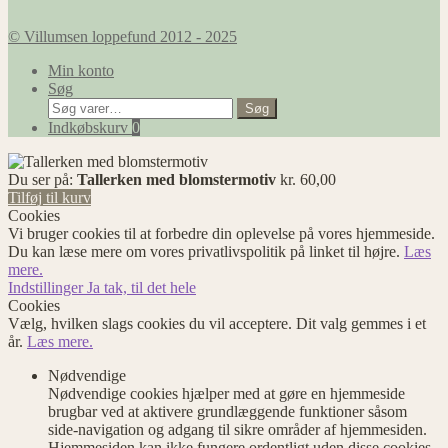
© Villumsen loppefund 2012 - 2025
Min konto
Søg
Søg
Søg
efter:
Indkøbskurv
0
Du ser på:
Tallerken med blomstermotiv
kr.
60,00
Tilføj til kurv
Cookies
Vi bruger cookies til at forbedre din oplevelse på vores hjemmeside.
Du kan læse mere om vores privatlivspolitik på linket til højre.
Læs
mere.
Indstillinger
Ja tak, til det hele
Cookies
Vælg, hvilken slags cookies du vil acceptere. Dit valg gemmes i et
år.
Læs mere.
Nødvendige
Nødvendige cookies hjælper med at gøre en hjemmeside
brugbar ved at aktivere grundlæggende funktioner såsom
side-navigation og adgang til sikre områder af hjemmesiden.
Hjemmesiden kan ikke fungere ordentligt uden disse cookies.