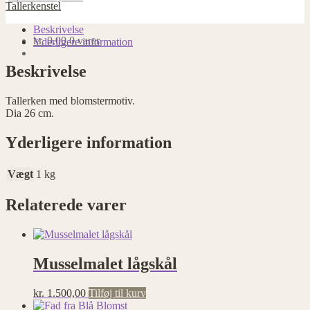
blomstermotiv
Tallerkenstel
antal
Beskrivelse
kr.
0,00
0 varer
Yderligere information
Beskrivelse
Tallerken med blomstermotiv.
Dia 26 cm.
Yderligere information
Vægt
1 kg
Relaterede varer
Musselmalet lågskål
kr.
1.500,00
Tilføj til kurv