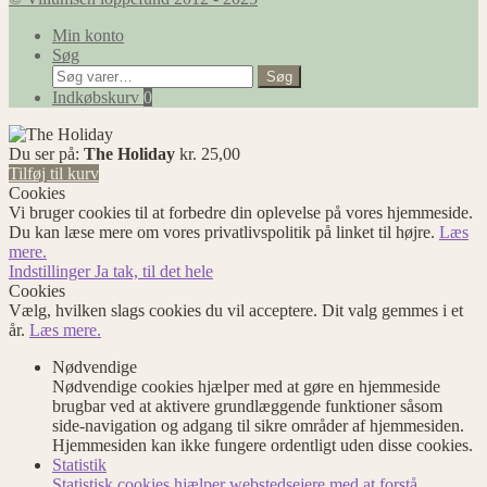
Min konto
Søg
Søg
Søg
efter:
Indkøbskurv
0
Du ser på:
The Holiday
kr.
25,00
Tilføj til kurv
Cookies
Vi bruger cookies til at forbedre din oplevelse på vores hjemmeside.
Du kan læse mere om vores privatlivspolitik på linket til højre.
Læs
mere.
Indstillinger
Ja tak, til det hele
Cookies
Vælg, hvilken slags cookies du vil acceptere. Dit valg gemmes i et
år.
Læs mere.
Nødvendige
Nødvendige cookies hjælper med at gøre en hjemmeside
brugbar ved at aktivere grundlæggende funktioner såsom
side-navigation og adgang til sikre områder af hjemmesiden.
Hjemmesiden kan ikke fungere ordentligt uden disse cookies.
Statistik
Statistisk cookies hjælper webstedsejere med at forstå,