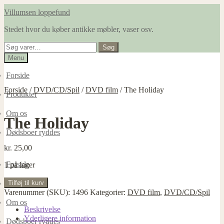
Spring
Spring
Villumsen loppefund
til
til
Stedet hvor du køber antikke møbler, vaser osv.
navigation
indhold
Søg
Søg
efter:
Menu
Forside
Forside
/
DVD/CD/Spil
/
DVD film
/
The Holiday
Produkter
Om os
The Holiday
Dødsboer ryddes
kr.
25,00
Forside
1 på lager
The
Tilføj til kurv
Produkter
Holiday
Varenummer (SKU):
1496
Kategorier:
DVD film
,
DVD/CD/Spil
antal
Om os
Beskrivelse
Yderligere information
Dødsboer ryddes