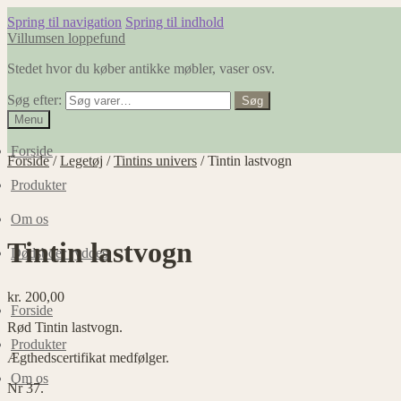
Spring til navigation
Spring til indhold
Villumsen loppefund
Stedet hvor du køber antikke møbler, vaser osv.
Søg efter:
Søg
Menu
Forside
Forside
/
Legetøj
/
Tintins univers
/
Tintin lastvogn
Produkter
Om os
Tintin lastvogn
Dødsboer ryddes
kr.
200,00
Forside
Rød Tintin lastvogn.
Produkter
Ægthedscertifikat medfølger.
Om os
Nr 37.