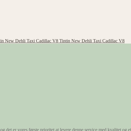
Tintin New Dehli Taxi Cadillac V8
og det er vores første prioritet at levere denne service med kvalitet og ef