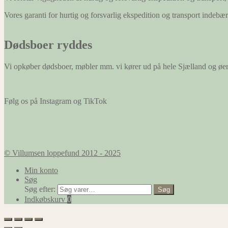
hjemmeside
Vores garanti for hurtig og forsvarlig ekspedition og transport indeb
at huske
oplysninger,
der ændrer
Dødsboer ryddes
den måde
hjemmesiden
ser ud eller
Vi opkøber dødsboer, møbler mm. vi kører ud på hele Sjælland og øe
opfører sig
på. F.eks. dit
foretrukne
sprog, eller
Følg os på Instagram og TikTok
den region,
du befinder
dig i.
© Villumsen loppefund 2012 - 2025
Marketing
Marketing
Min konto
cookies
Søg
bruges til at
Søg efter:
Søg
spore
Indkøbskurv
0
besøgende
på tværs af
websites.