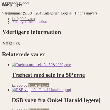
Dødsboer ryddes
Ikke på lager
Nødvendige
Varenummer (SKU):
264
Kategorier:
Legetøj
,
Tintins univers
Nødvendige
cookies
kr.
0,00
0 varer
Yderligere information
hjælper med at
gøre en
Yderligere information
hjemmeside
brugbar ved at
aktivere
Vægt
1 kg
grundlæggende
funktioner
såsom side-
Relaterede varer
navigation og
adgang til
sikre områder
af
Træhest med sele fra 50’erne
hjemmesiden.
Hjemmesiden
kan ikke
kr.
300,00
Tilføj til kurv
fungere
ordentligt uden
disse cookies.
DSB vogn fra Onkel Harald legetøj