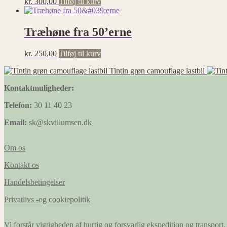
kr.
300,00
Tilføj til kurv
Statistik
Statistisk
cookies
Træhøne fra 50’erne
hjælper
webstedsejere
med at
kr.
250,00
Tilføj til kurv
forstå,
Tintin grøn camouflage lastbil
hvordan de
besøgende
Kontaktmuligheder:
interagerer
med
Telefon:
30 11 40 23
hjemmesider
ved at
Email:
sk@skvillumsen.dk
indsamle og
rapportere
oplysninger
Om os
anonymt.
Kontakt os
Handelsbetingelser
Præferencer
Præference
Privatlivs -og cookiepolitik
cookies gør
det muligt
for en
Vi forstår vigtigheden af hurtig og forsvarlig ekspedition og transport, 