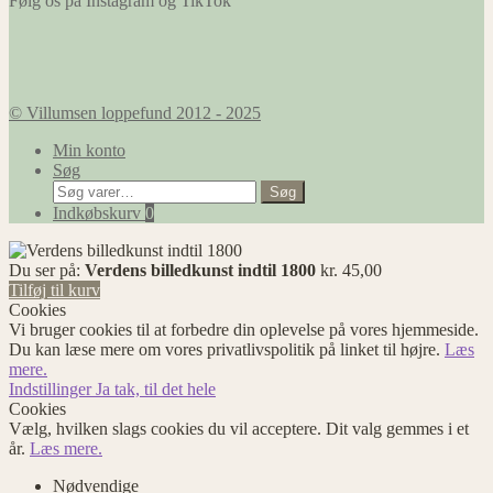
Følg os på Instagram og TikTok
© Villumsen loppefund 2012 - 2025
Min konto
Søg
Søg
Søg
efter:
Indkøbskurv
0
Du ser på:
Verdens billedkunst indtil 1800
kr.
45,00
Tilføj til kurv
Cookies
Vi bruger cookies til at forbedre din oplevelse på vores hjemmeside.
Du kan læse mere om vores privatlivspolitik på linket til højre.
Læs
mere.
Indstillinger
Ja tak, til det hele
Cookies
Vælg, hvilken slags cookies du vil acceptere. Dit valg gemmes i et
år.
Læs mere.
Nødvendige