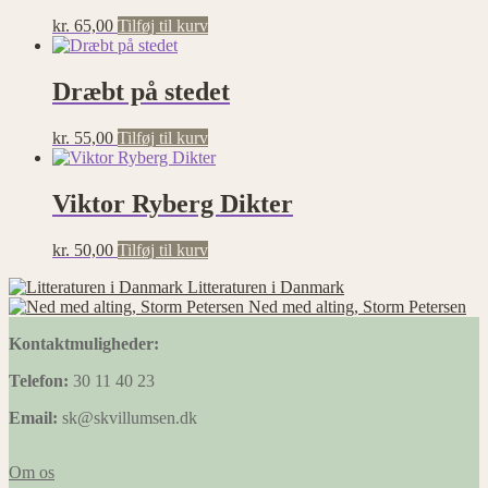
kr.
65,00
Tilføj til kurv
Dræbt på stedet
kr.
55,00
Tilføj til kurv
Viktor Ryberg Dikter
kr.
50,00
Tilføj til kurv
Litteraturen i Danmark
Ned med alting, Storm Petersen
Kontaktmuligheder:
Telefon:
30 11 40 23
Email:
sk@skvillumsen.dk
Om os