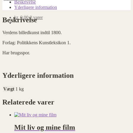
1800
Beskrivelse
antal
Yderligere information
kr.
0,00
0 varer
Beskrivelse
Verdens billedkunst indtil 1800.
Forlag: Politikkens Kunstleksikon 1.
Har brugsspor.
Yderligere information
Vægt
1 kg
Relaterede varer
Mit liv og mine film