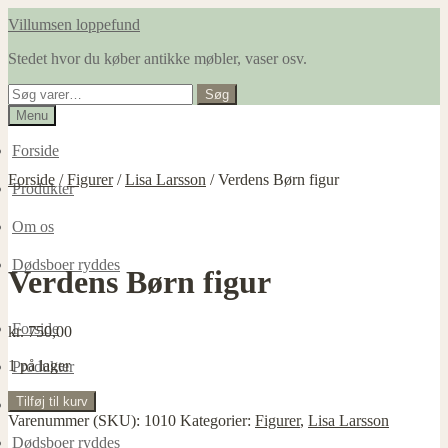
Spring
Spring
Villumsen loppefund
til
til
Stedet hvor du køber antikke møbler, vaser osv.
navigation
indhold
Søg
Søg
efter:
Menu
Forside
Forside
/
Figurer
/
Lisa Larsson
/
Verdens Børn figur
Produkter
Om os
Dødsboer ryddes
Verdens Børn figur
Forside
kr.
750,00
1 på lager
Produkter
Verdens
Tilføj til kurv
Om os
Børn
Varenummer (SKU):
1010
Kategorier:
Figurer
,
Lisa Larsson
figur
Dødsboer ryddes