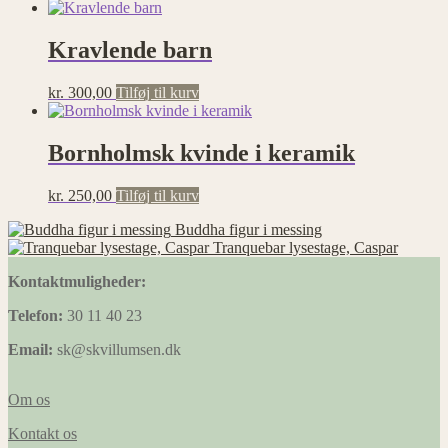
oprindelige
aktuelle
pris
pris
var:
er:
Kravlende barn
kr. 900,00.
kr. 600,00.
kr.
300,00
Tilføj til kurv
Bornholmsk kvinde i keramik
kr.
250,00
Tilføj til kurv
Buddha figur i messing
Tranquebar lysestage, Caspar
Kontaktmuligheder:
Telefon:
30 11 40 23
Email:
sk@skvillumsen.dk
Om os
Kontakt os