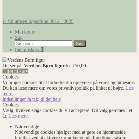
© Villumsen loppefund 2012 - 2025
Min konto
Søg
Søg
Søg
efter:
Indkøbskurv
0
Du ser på:
Verdens Børn figur
kr.
750,00
Tilføj til kurv
Cookies
Vi bruger cookies til at forbedre din oplevelse på vores hjemmeside.
Du kan læse mere om vores privatlivspolitik på linket til højre.
Læs
mere.
Indstillinger
Ja tak, til det hele
Cookies
Vælg, hvilken slags cookies du vil acceptere. Dit valg gemmes i et
år.
Læs mere.
Nødvendige
Nødvendige cookies hjælper med at gøre en hjemmeside
brugbar ved at aktivere grundlæggende funktioner såsom