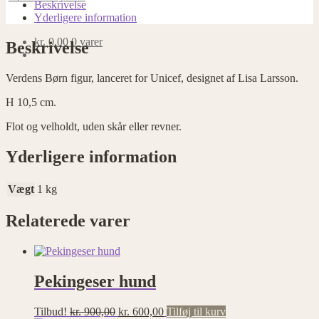
antal
Beskrivelse
Yderligere information
kr.
0,00
0 varer
Beskrivelse
Verdens Børn figur, lanceret for Unicef, designet af Lisa Larsson.
H 10,5 cm.
Flot og velholdt, uden skår eller revner.
Yderligere information
Vægt
1 kg
Relaterede varer
Pekingeser hund
Den
Den
Tilbud!
kr.
900,00
kr.
600,00
Tilføj til kurv