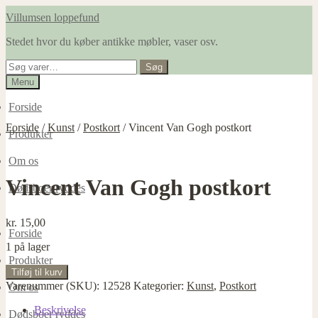
Spring
Spring
Villumsen loppefund
til
til
Stedet hvor du køber antikke møbler, vaser osv.
navigation
indhold
Søg
Søg
efter:
Menu
Forside
Forside
/
Kunst
/
Postkort
/
Vincent Van Gogh postkort
Produkter
Om os
Vincent Van Gogh postkort
Dødsboer ryddes
kr.
15,00
Forside
1 på lager
Produkter
Vincent
Tilføj til kurv
Van
Varenummer (SKU):
12528
Kategorier:
Kunst
,
Postkort
Om os
Gogh
postkort
Beskrivelse
Dødsboer ryddes