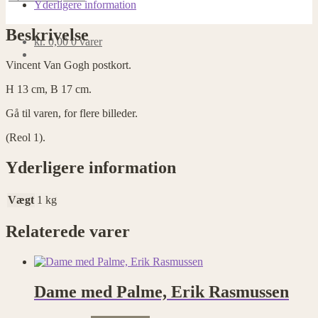
antal
Yderligere information
Beskrivelse
kr.
0,00
0 varer
Vincent Van Gogh postkort.
H 13 cm, B 17 cm.
Gå til varen, for flere billeder.
(Reol 1).
Yderligere information
Vægt
1 kg
Relaterede varer
Dame med Palme, Erik Rasmussen