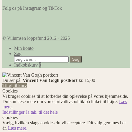
Følg os på Instagram og TikTok
© Villumsen loppefund 2012 - 2025
Min konto
Søg
Søg
Søg
efter:
Indkøbskurv
0
Du ser på:
Vincent Van Gogh postkort
kr.
15,00
Tilføj til kurv
Cookies
Vi bruger cookies til at forbedre din oplevelse på vores hjemmeside.
Du kan læse mere om vores privatlivspolitik på linket til højre.
Læs
mere.
Indstillinger
Ja tak, til det hele
Cookies
Vælg, hvilken slags cookies du vil acceptere. Dit valg gemmes i et
år.
Læs mere.