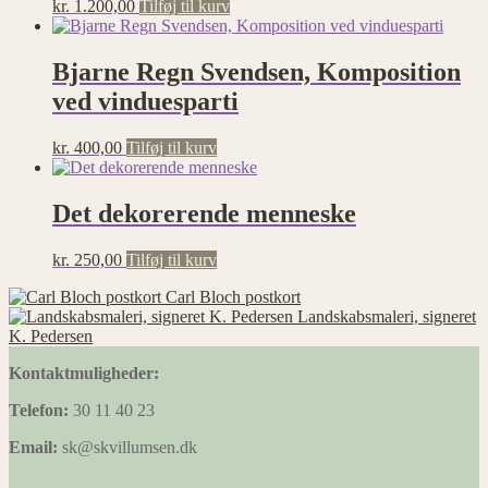
kr.
1.200,00
Tilføj til kurv
Bjarne Regn Svendsen, Komposition
ved vinduesparti
kr.
400,00
Tilføj til kurv
Det dekorerende menneske
kr.
250,00
Tilføj til kurv
Carl Bloch postkort
Landskabsmaleri, signeret
K. Pedersen
Kontaktmuligheder:
Telefon:
30 11 40 23
Email:
sk@skvillumsen.dk