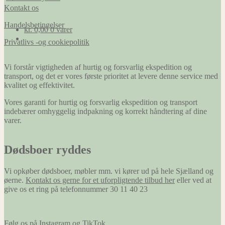
Kontakt os
Handelsbetingelser
kr.
0,00
0 varer
Privatlivs -og cookiepolitik
Vi forstår vigtigheden af hurtig og forsvarlig ekspedition og
transport, og det er vores første prioritet at levere denne service med
kvalitet og effektivitet.
Vores garanti for hurtig og forsvarlig ekspedition og transport
indebærer omhyggelig indpakning og korrekt håndtering af dine
varer.
Dødsboer ryddes
Vi opkøber dødsboer, møbler mm. vi kører ud på hele Sjælland og
øerne.
Kontakt os gerne for et uforpligtende tilbud her
eller ved at
give os et ring på telefonnummer 30 11 40 23
Følg os på Instagram og TikTok