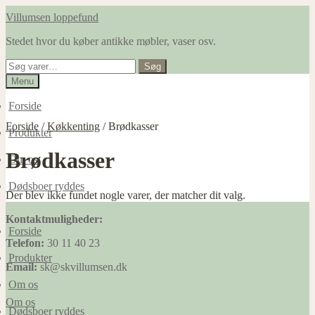
Spring
Spring
Villumsen loppefund
til
til
Stedet hvor du køber antikke møbler, vaser osv.
navigation
indhold
Søg
Søg
efter:
Menu
Forside
Forside
/
Køkkenting
/
Brødkasser
Produkter
Brødkasser
Om os
Dødsboer ryddes
Der blev ikke fundet nogle varer, der matcher dit valg.
Kontaktmuligheder:
Forside
Telefon:
30 11 40 23
Produkter
Email:
sk@skvillumsen.dk
Om os
Om os
Dødsboer ryddes