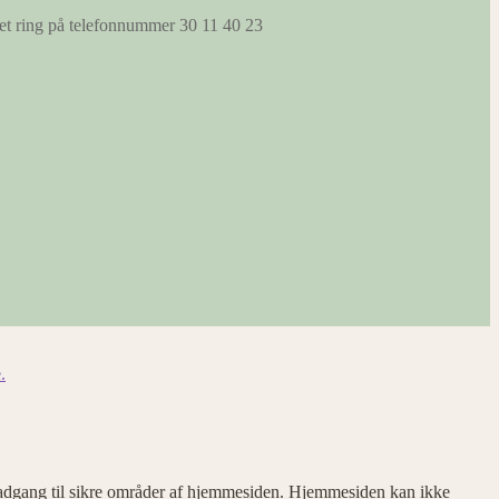
s et ring på telefonnummer 30 11 40 23
.
adgang til sikre områder af hjemmesiden. Hjemmesiden kan ikke