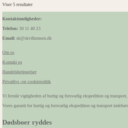
Viser 5 resultater
Kontaktmuligheder:
Telefon:
30 11 40 23
Email:
sk@skvillumsen.dk
Om os
Kontakt os
Handelsbetingelser
Privatlivs -og cookiepolitik
Vi forstår vigtigheden af hurtig og forsvarlig ekspedition og transport, 
Vores garanti for hurtig og forsvarlig ekspedition og transport indeb
Dødsboer ryddes