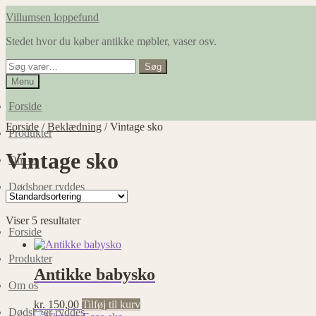
Spring
Spring
Villumsen loppefund
til
til
Stedet hvor du køber antikke møbler, vaser osv.
navigation
indhold
Søg
Søg
efter:
Menu
Forside
Forside
/
Beklædning
/
Vintage sko
Produkter
Vintage sko
Om os
Dødsboer ryddes
Viser 5 resultater
Forside
Produkter
Antikke babysko
Om os
kr.
150,00
Tilføj til kurv
Dødsboer ryddes