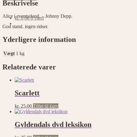
Beskrivelse
Alice i eventyrland. – Johnny Depp.
kr.
0,00
0 varer
God stand. ingen ridser.
Yderligere information
Vægt
1 kg
Relaterede varer
Scarlett
kr.
25,00
Tilføj til kurv
Gyldendals dvd leksikon