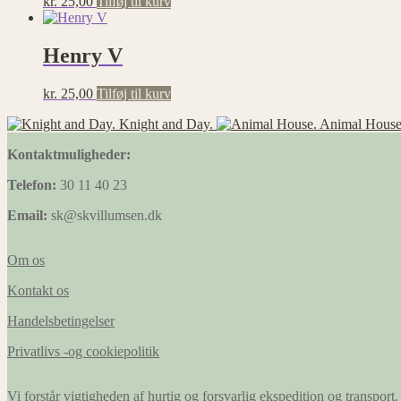
kr.
25,00
Tilføj til kurv
Henry V
kr.
25,00
Tilføj til kurv
Knight and Day.
Animal House
Kontaktmuligheder:
Telefon:
30 11 40 23
Email:
sk@skvillumsen.dk
Om os
Kontakt os
Handelsbetingelser
Privatlivs -og cookiepolitik
Vi forstår vigtigheden af hurtig og forsvarlig ekspedition og transport, 