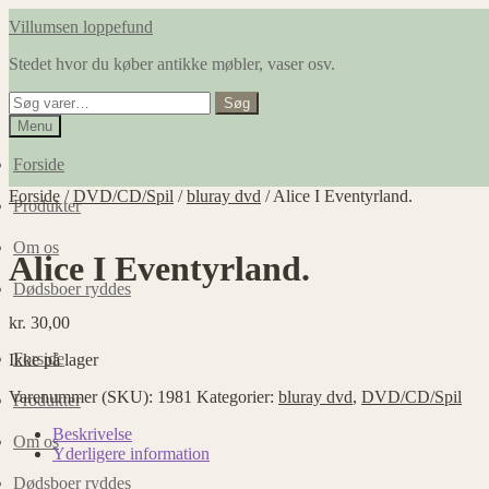
Spring
Spring
Villumsen loppefund
til
til
Stedet hvor du køber antikke møbler, vaser osv.
navigation
indhold
Søg
Søg
efter:
Menu
Forside
Forside
/
DVD/CD/Spil
/
bluray dvd
/
Alice I Eventyrland.
Produkter
Om os
Alice I Eventyrland.
Dødsboer ryddes
kr.
30,00
Forside
Ikke på lager
Varenummer (SKU):
1981
Kategorier:
bluray dvd
,
DVD/CD/Spil
Produkter
Beskrivelse
Om os
Yderligere information
Dødsboer ryddes