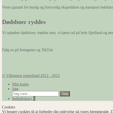
Vores garanti for hurtig og forsvarlig ekspedition og transport indeb
Dødsboer ryddes
Vi opkøber dødsboer, møbler mm. vi kører ud på hele Sjælland og øe
Følg os på Instagram og TikTok
© Villumsen loppefund 2012 - 2025
Min konto
Søg
Søg
Søg
efter:
Indkøbskurv
0
Cookies
Vi bruger cookies til at forbedre din oplevelse på vores hjemmeside. D