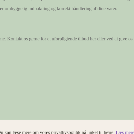
ærer omhyggelig indpakning og korrekt håndtering af dine varer.
rne.
Kontakt os gerne for et uforpligtende tilbud her
eller ved at give o
u kan læse mere om vores privatlivspolitik på linket til højre.
Læs mere