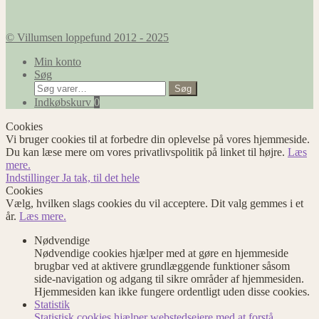
© Villumsen loppefund 2012 - 2025
Min konto
Søg
Søg
Søg
efter:
Indkøbskurv
0
Cookies
Vi bruger cookies til at forbedre din oplevelse på vores hjemmeside.
Du kan læse mere om vores privatlivspolitik på linket til højre.
Læs
mere.
Indstillinger
Ja tak, til det hele
Cookies
Vælg, hvilken slags cookies du vil acceptere. Dit valg gemmes i et
år.
Læs mere.
Nødvendige
Nødvendige cookies hjælper med at gøre en hjemmeside
brugbar ved at aktivere grundlæggende funktioner såsom
side-navigation og adgang til sikre områder af hjemmesiden.
Hjemmesiden kan ikke fungere ordentligt uden disse cookies.
Statistik
Statistisk cookies hjælper webstedsejere med at forstå,