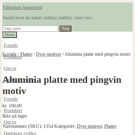
Spring
Spring
Villumsen loppefund
til
til
Stedet hvor du køber antikke møbler, vaser osv.
navigation
indhold
Søg
Søg
efter:
Menu
Forside
Forside
/
Platter
/
Dyre motiver
/
Aluminia platte med pingvin motiv
Produkter
Om os
Aluminia platte med pingvin
Dødsboer ryddes
motiv
Forside
kr.
100,00
Produkter
Ikke på lager
Om os
Varenummer (SKU):
1354
Kategorier:
Dyre motiver
,
Platter
Dødsboer ryddes