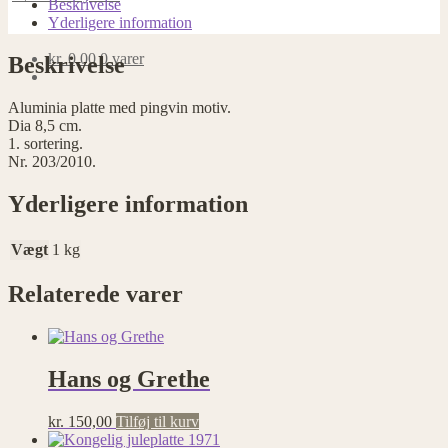
Beskrivelse
Yderligere information
kr.
0,00
0 varer
Beskrivelse
Aluminia platte med pingvin motiv.
Dia 8,5 cm.
1. sortering.
Nr. 203/2010.
Yderligere information
Vægt
1 kg
Relaterede varer
Hans og Grethe
kr.
150,00
Tilføj til kurv