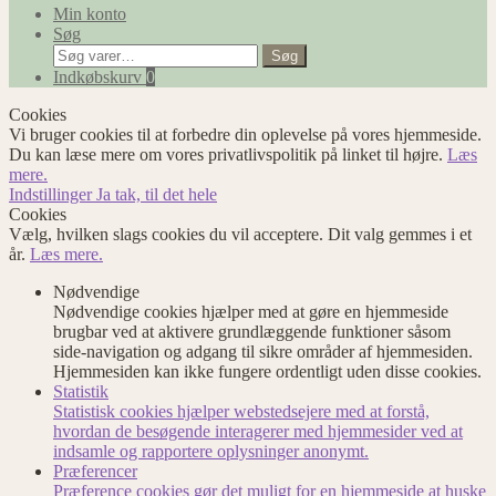
Min konto
Søg
Søg
Søg
efter:
Indkøbskurv
0
Cookies
Vi bruger cookies til at forbedre din oplevelse på vores hjemmeside.
Du kan læse mere om vores privatlivspolitik på linket til højre.
Læs
mere.
Indstillinger
Ja tak, til det hele
Cookies
Vælg, hvilken slags cookies du vil acceptere. Dit valg gemmes i et
år.
Læs mere.
Nødvendige
Nødvendige cookies hjælper med at gøre en hjemmeside
brugbar ved at aktivere grundlæggende funktioner såsom
side-navigation og adgang til sikre områder af hjemmesiden.
Hjemmesiden kan ikke fungere ordentligt uden disse cookies.
Statistik
Statistisk cookies hjælper webstedsejere med at forstå,
hvordan de besøgende interagerer med hjemmesider ved at
indsamle og rapportere oplysninger anonymt.
Præferencer
Præference cookies gør det muligt for en hjemmeside at huske