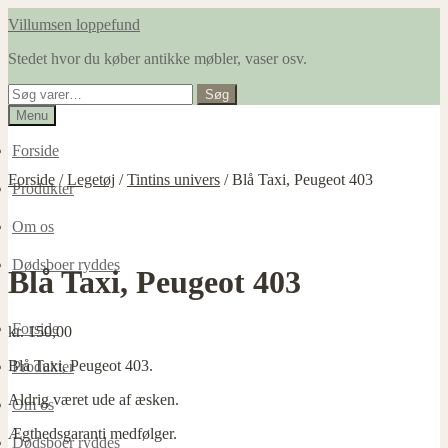
Spring
Spring
Villumsen loppefund
til
til
Stedet hvor du køber antikke møbler, vaser osv.
navigation
indhold
Søg
Søg
efter:
Menu
Forside
Forside
/
Legetøj
/
Tintins univers
/
Blå Taxi, Peugeot 403
Produkter
Om os
Dødsboer ryddes
Blå Taxi, Peugeot 403
Forside
kr.
150,00
Blå Taxi, Peugeot 403.
Produkter
Aldrig været ude af æsken.
Om os
Ægthedsgaranti medfølger.
Dødsboer ryddes