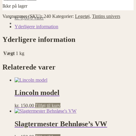
Ikke på lager
Varenummer (SKU):
240
Kategorier:
Legetøj
,
Tintins univers
kr.
0,00
0 varer
Yderligere information
Yderligere information
Vægt
1 kg
Relaterede varer
Lincoln model
kr.
150,00
Tilføj til kurv
Slagtermester Behnløse’s VW