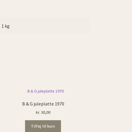
1 kg
B & G juleplatte 1970
kr.
30,00
Tilføj til kurv