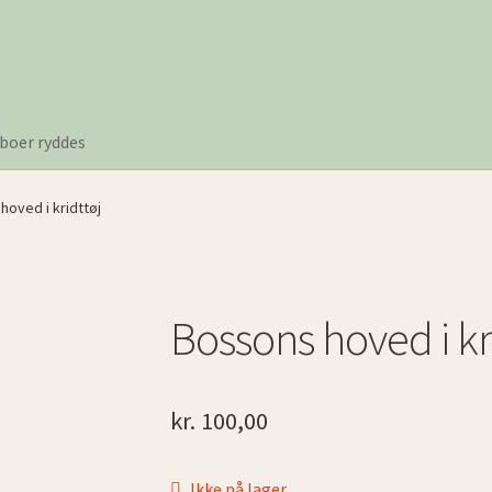
boer ryddes
hoved i kridttøj
Bossons hoved i kr
kr.
100,00
Ikke på lager