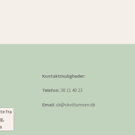
Kontaktmuligheder:
Telefon:
30 11 40 23
Email:
sk@skvillumsen.dk