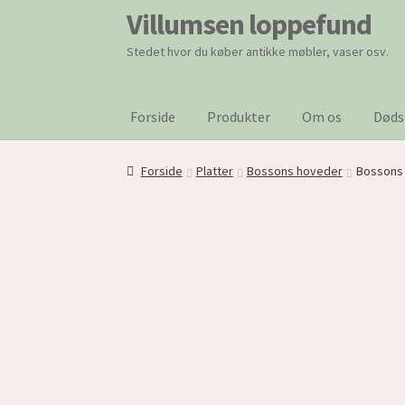
Villumsen loppefund
Spring
Spring
til
til
Stedet hvor du køber antikke møbler, vaser osv.
navigation
indhold
Forside
Produkter
Om os
Døds
Forside
Platter
Bossons hoveder
Bossons 