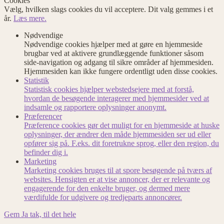
Cookies
Vælg, hvilken slags cookies du vil acceptere. Dit valg gemmes i et
år.
Læs mere.
Nødvendige
Nødvendige cookies hjælper med at gøre en hjemmeside
brugbar ved at aktivere grundlæggende funktioner såsom
side-navigation og adgang til sikre områder af hjemmesiden.
Hjemmesiden kan ikke fungere ordentligt uden disse cookies.
Statistik
Statistisk cookies hjælper webstedsejere med at forstå,
hvordan de besøgende interagerer med hjemmesider ved at
indsamle og rapportere oplysninger anonymt.
Præferencer
Præference cookies gør det muligt for en hjemmeside at huske
oplysninger, der ændrer den måde hjemmesiden ser ud eller
opfører sig på. F.eks. dit foretrukne sprog, eller den region, du
befinder dig i.
Marketing
Marketing cookies bruges til at spore besøgende på tværs af
websites. Hensigten er at vise annoncer, der er relevante og
engagerende for den enkelte bruger, og dermed mere
værdifulde for udgivere og tredjeparts annoncører.
Gem
Ja tak, til det hele