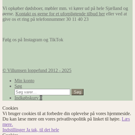
Vi opkøber dødsboer, møbler mm. vi kører ud på hele Sjælland og
øerne.
Kontakt os gerne for et uforpligtende tilbud her
eller ved at
give os et ring på telefonnummer 30 11 40 23
Følg os på Instagram og TikTok
© Villumsen loppefund 2012 - 2025
Min konto
Søg
Søg
Søg
efter:
Indkøbskurv
0
Cookies
Vi bruger cookies til at forbedre din oplevelse på vores hjemmeside.
Du kan læse mere om vores privatlivspolitik på linket til højre.
Læs
mere.
Indstillinger
Ja tak, til det hele