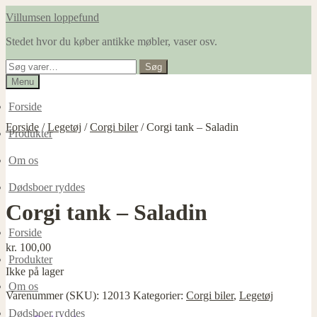
Spring
Spring
Villumsen loppefund
til
til
Stedet hvor du køber antikke møbler, vaser osv.
navigation
indhold
Søg
Søg
efter:
Menu
Forside
Forside
/
Legetøj
/
Corgi biler
/
Corgi tank – Saladin
Produkter
Om os
Dødsboer ryddes
Corgi tank – Saladin
Forside
kr.
100,00
Produkter
Ikke på lager
Om os
Varenummer (SKU):
12013
Kategorier:
Corgi biler
,
Legetøj
Dødsboer ryddes