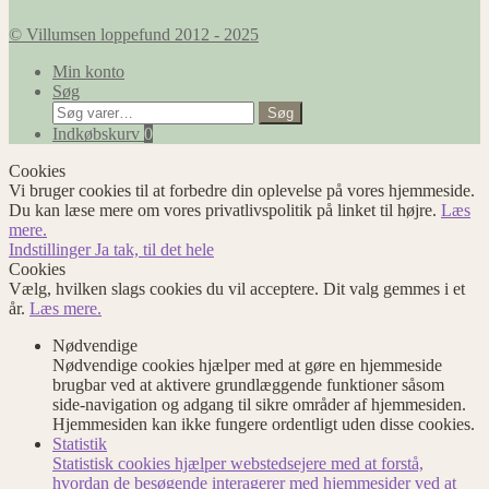
© Villumsen loppefund 2012 - 2025
Min konto
Søg
Søg
Søg
efter:
Indkøbskurv
0
Cookies
Vi bruger cookies til at forbedre din oplevelse på vores hjemmeside.
Du kan læse mere om vores privatlivspolitik på linket til højre.
Læs
mere.
Indstillinger
Ja tak, til det hele
Cookies
Vælg, hvilken slags cookies du vil acceptere. Dit valg gemmes i et
år.
Læs mere.
Nødvendige
Nødvendige cookies hjælper med at gøre en hjemmeside
brugbar ved at aktivere grundlæggende funktioner såsom
side-navigation og adgang til sikre områder af hjemmesiden.
Hjemmesiden kan ikke fungere ordentligt uden disse cookies.
Statistik
Statistisk cookies hjælper webstedsejere med at forstå,
hvordan de besøgende interagerer med hjemmesider ved at