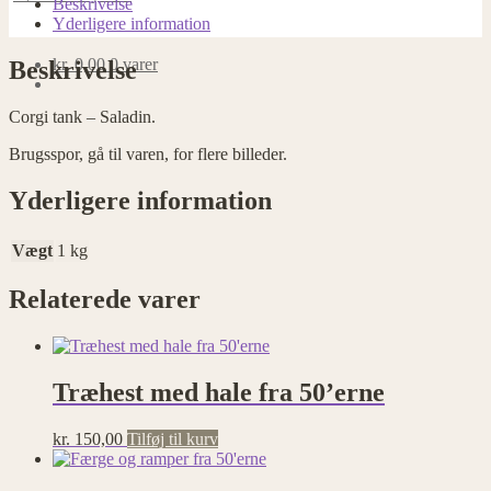
Beskrivelse
Yderligere information
kr.
0,00
0 varer
Beskrivelse
Corgi tank – Saladin.
Brugsspor, gå til varen, for flere billeder.
Yderligere information
Vægt
1 kg
Relaterede varer
Træhest med hale fra 50’erne
kr.
150,00
Tilføj til kurv