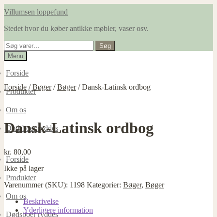
Spring
Spring
Villumsen loppefund
til
til
Stedet hvor du køber antikke møbler, vaser osv.
navigation
indhold
Søg
Søg
efter:
Menu
Forside
Forside
/
Bøger
/
Bøger
/
Dansk-Latinsk ordbog
Produkter
Om os
Dansk-Latinsk ordbog
Dødsboer ryddes
kr.
80,00
Forside
Ikke på lager
Produkter
Varenummer (SKU):
1198
Kategorier:
Bøger
,
Bøger
Om os
Beskrivelse
Yderligere information
Dødsboer ryddes