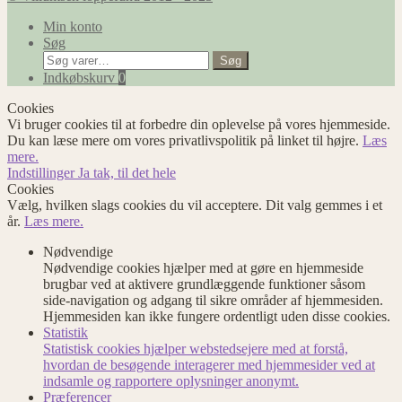
Min konto
Søg
Søg
Søg
efter:
Indkøbskurv
0
Cookies
Vi bruger cookies til at forbedre din oplevelse på vores hjemmeside.
Du kan læse mere om vores privatlivspolitik på linket til højre.
Læs
mere.
Indstillinger
Ja tak, til det hele
Cookies
Vælg, hvilken slags cookies du vil acceptere. Dit valg gemmes i et
år.
Læs mere.
Nødvendige
Nødvendige cookies hjælper med at gøre en hjemmeside
brugbar ved at aktivere grundlæggende funktioner såsom
side-navigation og adgang til sikre områder af hjemmesiden.
Hjemmesiden kan ikke fungere ordentligt uden disse cookies.
Statistik
Statistisk cookies hjælper webstedsejere med at forstå,
hvordan de besøgende interagerer med hjemmesider ved at
indsamle og rapportere oplysninger anonymt.
Præferencer