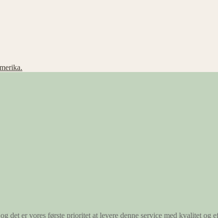
merika.
og det er vores første prioritet at levere denne service med kvalitet og ef