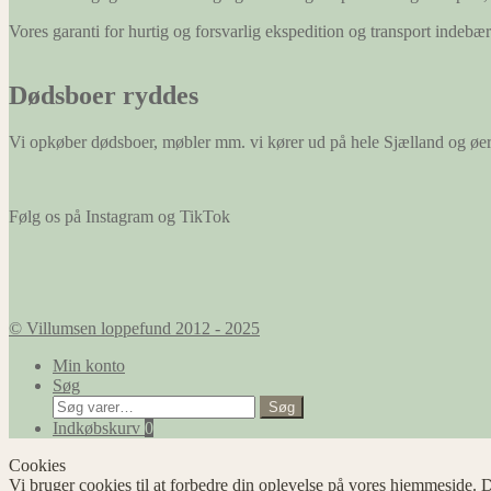
Vores garanti for hurtig og forsvarlig ekspedition og transport indeb
Dødsboer ryddes
Vi opkøber dødsboer, møbler mm. vi kører ud på hele Sjælland og øe
Følg os på Instagram og TikTok
© Villumsen loppefund 2012 - 2025
Min konto
Søg
Søg
Søg
efter:
Indkøbskurv
0
Cookies
Vi bruger cookies til at forbedre din oplevelse på vores hjemmeside. D