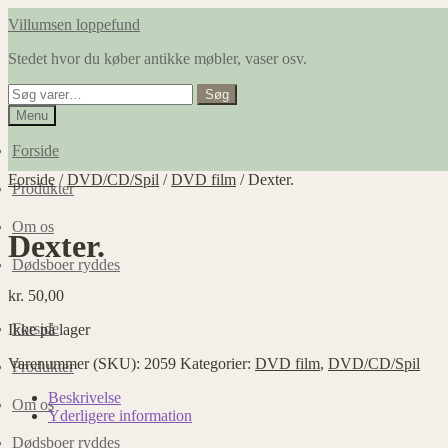
Spring
Spring
Villumsen loppefund
til
til
Stedet hvor du køber antikke møbler, vaser osv.
navigation
indhold
Søg
Søg
efter:
Menu
Forside
Forside
/
DVD/CD/Spil
/
DVD film
/
Dexter.
Produkter
Om os
Dexter.
Dødsboer ryddes
kr.
50,00
Forside
Ikke på lager
Varenummer (SKU):
2059
Kategorier:
DVD film
,
DVD/CD/Spil
Produkter
Beskrivelse
Om os
Yderligere information
Dødsboer ryddes