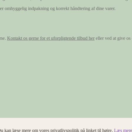
ærer omhyggelig indpakning og korrekt håndtering af dine varer.
rne.
Kontakt os gerne for et uforpligtende tilbud her
eller ved at give o
u kan læse mere om vores privatlivspolitik på linket til højre.
Læs mere