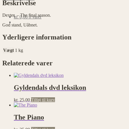
Beskrivelse
Dexter. – The final season.
kr.
0,00
0 varer
God stand, Uåbnet.
Yderligere information
Vægt
1 kg
Relaterede varer
Gyldendals dvd leksikon
kr.
25,00
Tilføj til kurv
The Piano