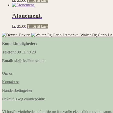
kr.
25,00
Tilføj til kurv
Atonement.
kr.
25,00
Tilføj til kurv
Dexter.
Walter Og Carlo I A
Kontaktmuligheder:
Telefon:
30 11 40 23
Email:
sk@skvillumsen.dk
Om os
Kontakt os
Handelsbetingelser
Privatlivs -og cookiepolitik
Vi forstår vigtigheden af hurtig og forsvarlig ekspedition og transport, 