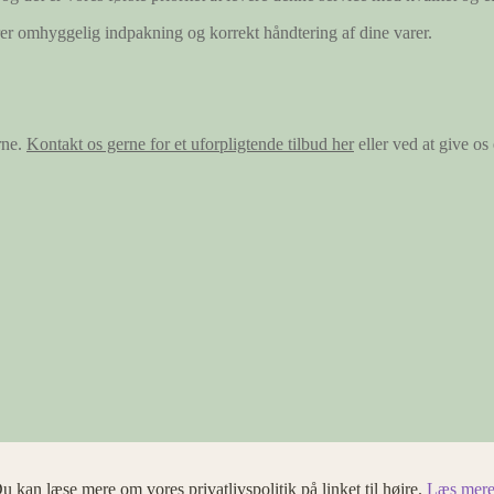
ærer omhyggelig indpakning og korrekt håndtering af dine varer.
rne.
Kontakt os gerne for et uforpligtende tilbud her
eller ved at give o
u kan læse mere om vores privatlivspolitik på linket til højre.
Læs mere