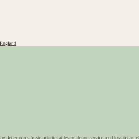
 England
og det er vores første prioritet at levere denne service med kvalitet og ef