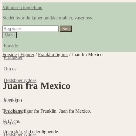
Spring
Spring
Villumsen loppefund
til
til
Stedet hvor du køber antikke møbler, vaser osv.
navigation
indhold
Søg
Søg
efter:
Menu
Forside
Forside
/
Figurer
/
Franklin figurer
/
Juan fra Mexico
Produkter
Om os
Dødsboer ryddes
Juan fra Mexico
Forside
kr.
200,00
Tysk barnefigur fra Franklin. Juan fra Mexico.
Produkter
H 17 cm.
Om os
Uden skår, slid eller lignende.
Dødsboer ryddes