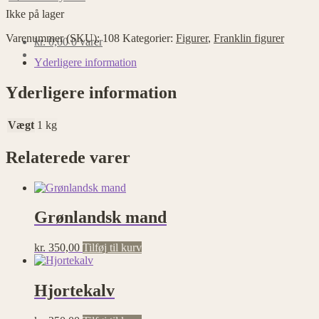
Ikke på lager
Varenummer (SKU):
108
Kategorier:
Figurer
,
Franklin figurer
kr.
0,00
0 varer
Yderligere information
Yderligere information
Vægt
1 kg
Relaterede varer
Grønlandsk mand
kr.
350,00
Tilføj til kurv
Hjortekalv