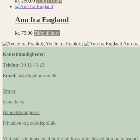
kr.
250,00
Tilføj til kurv
Ann fra England
kr.
75,00
Tilføj til kurv
Yvette fra Frankrig
Ann fra
Kontaktmuligheder:
Telefon:
30 11 40 23
Email:
sk@skvillumsen.dk
Om os
Kontakt os
Handelsbetingelser
Privatlivs -og cookiepolitik
Vi forstår vigtigheden af hurtig og forsvarlig ekspedition og transport, 