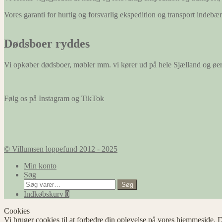
Vores garanti for hurtig og forsvarlig ekspedition og transport indeb
Dødsboer ryddes
Vi opkøber dødsboer, møbler mm. vi kører ud på hele Sjælland og øe
Følg os på Instagram og TikTok
© Villumsen loppefund 2012 - 2025
Min konto
Søg
Søg
Søg
efter:
Indkøbskurv
0
Cookies
Vi bruger cookies til at forbedre din oplevelse på vores hjemmeside. D