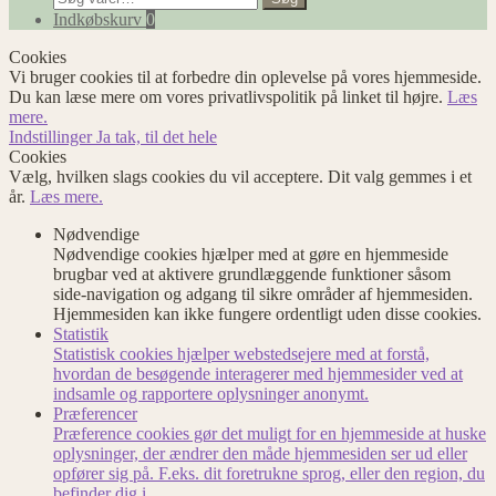
efter:
Indkøbskurv
0
Cookies
Vi bruger cookies til at forbedre din oplevelse på vores hjemmeside.
Du kan læse mere om vores privatlivspolitik på linket til højre.
Læs
mere.
Indstillinger
Ja tak, til det hele
Cookies
Vælg, hvilken slags cookies du vil acceptere. Dit valg gemmes i et
år.
Læs mere.
Nødvendige
Nødvendige cookies hjælper med at gøre en hjemmeside
brugbar ved at aktivere grundlæggende funktioner såsom
side-navigation og adgang til sikre områder af hjemmesiden.
Hjemmesiden kan ikke fungere ordentligt uden disse cookies.
Statistik
Statistisk cookies hjælper webstedsejere med at forstå,
hvordan de besøgende interagerer med hjemmesider ved at
indsamle og rapportere oplysninger anonymt.
Præferencer
Præference cookies gør det muligt for en hjemmeside at huske
oplysninger, der ændrer den måde hjemmesiden ser ud eller
opfører sig på. F.eks. dit foretrukne sprog, eller den region, du
befinder dig i.