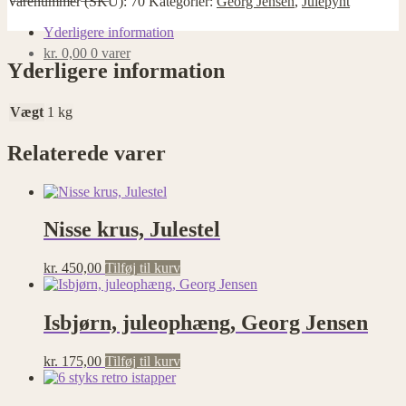
Varenummer (SKU):
70
Kategorier:
Georg Jensen
,
Julepynt
Yderligere information
kr.
0,00
0 varer
Yderligere information
Vægt
1 kg
Relaterede varer
Nisse krus, Julestel
kr.
450,00
Tilføj til kurv
Isbjørn, juleophæng, Georg Jensen
kr.
175,00
Tilføj til kurv