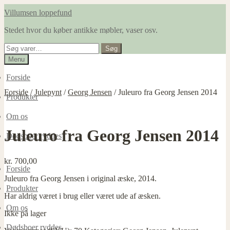
Spring
Spring
Villumsen loppefund
til
til
Stedet hvor du køber antikke møbler, vaser osv.
navigation
indhold
Søg
Søg
efter:
Menu
Forside
Forside
/
Julepynt
/
Georg Jensen
/
Juleuro fra Georg Jensen 2014
Produkter
Om os
Juleuro fra Georg Jensen 2014
Dødsboer ryddes
kr.
700,00
Forside
Juleuro fra Georg Jensen i original æske, 2014.
Produkter
Har aldrig været i brug eller været ude af æsken.
Om os
Ikke på lager
Dødsboer ryddes