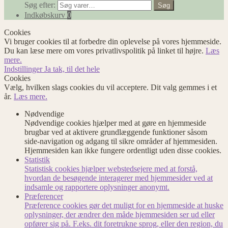
Søg efter:
Søg
Indkøbskurv
0
Cookies
Vi bruger cookies til at forbedre din oplevelse på vores hjemmeside.
Du kan læse mere om vores privatlivspolitik på linket til højre.
Læs
mere.
Indstillinger
Ja tak, til det hele
Cookies
Vælg, hvilken slags cookies du vil acceptere. Dit valg gemmes i et
år.
Læs mere.
Nødvendige
Nødvendige cookies hjælper med at gøre en hjemmeside
brugbar ved at aktivere grundlæggende funktioner såsom
side-navigation og adgang til sikre områder af hjemmesiden.
Hjemmesiden kan ikke fungere ordentligt uden disse cookies.
Statistik
Statistisk cookies hjælper webstedsejere med at forstå,
hvordan de besøgende interagerer med hjemmesider ved at
indsamle og rapportere oplysninger anonymt.
Præferencer
Præference cookies gør det muligt for en hjemmeside at huske
oplysninger, der ændrer den måde hjemmesiden ser ud eller
opfører sig på. F.eks. dit foretrukne sprog, eller den region, du