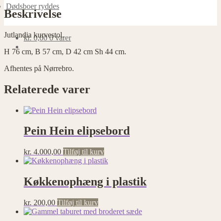
Dødsboer ryddes
Beskrivelse
Jutlandia kurvestol.
kr.
0,00
0 varer
H 76 cm, B 57 cm, D 42 cm Sh 44 cm.
Afhentes på Nørrebro.
Relaterede varer
Pein Hein elipsebord
kr.
4.000,00
Tilføj til kurv
Køkkenophæng i plastik
kr.
200,00
Tilføj til kurv