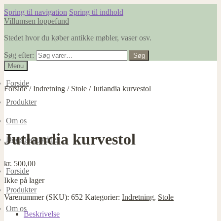
Spring til navigation
Spring til indhold
Villumsen loppefund
Stedet hvor du køber antikke møbler, vaser osv.
Søg efter:
Søg
Menu
Forside
Forside
/
Indretning
/
Stole
/
Jutlandia kurvestol
Produkter
Om os
Jutlandia kurvestol
Dødsboer ryddes
kr.
500,00
Forside
Ikke på lager
Produkter
Varenummer (SKU):
652
Kategorier:
Indretning
,
Stole
Om os
Beskrivelse