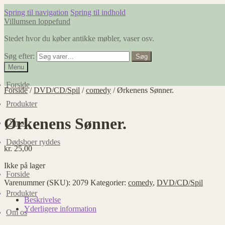
Spring til navigation
Spring til indhold
Villumsen loppefund
Stedet hvor du køber antikke møbler, vaser osv.
Søg efter:
Søg
Menu
Forside
Forside
/
DVD/CD/Spil
/
comedy
/
Ørkenens Sønner.
Produkter
Ørkenens Sønner.
Om os
Dødsboer ryddes
kr.
25,00
Ikke på lager
Forside
Varenummer (SKU):
2079
Kategorier:
comedy
,
DVD/CD/Spil
Produkter
Beskrivelse
Yderligere information
Om os