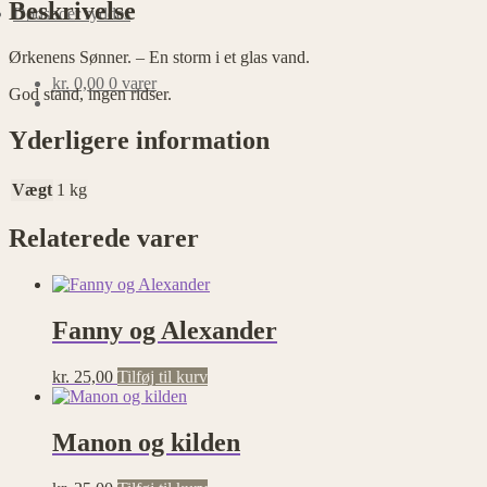
Beskrivelse
Dødsboer ryddes
Nødvendige
Ørkenens Sønner. – En storm i et glas vand.
Nødvendige
cookies
kr.
0,00
0 varer
God stand, ingen ridser.
hjælper med at
gøre en
Yderligere information
hjemmeside
brugbar ved at
aktivere
Vægt
1 kg
grundlæggende
funktioner
Relaterede varer
såsom side-
navigation og
adgang til
sikre områder
af
Fanny og Alexander
hjemmesiden.
Hjemmesiden
kan ikke
kr.
25,00
Tilføj til kurv
fungere
ordentligt uden
disse cookies.
Manon og kilden