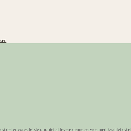
ser.
og det er vores første prioritet at levere denne service med kvalitet og ef