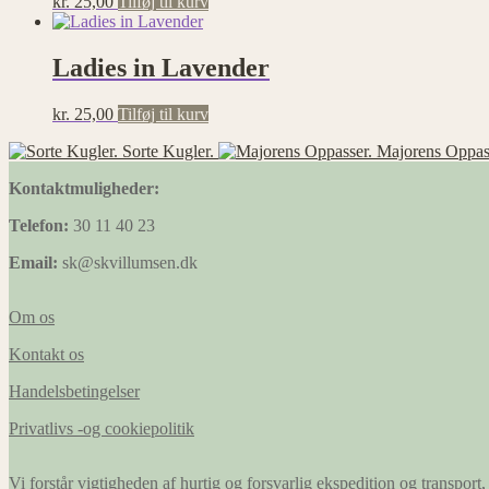
kr.
25,00
Tilføj til kurv
Statistik
Statistisk
cookies
Ladies in Lavender
hjælper
webstedsejere
kr.
25,00
Tilføj til kurv
med at
forstå,
Sorte Kugler.
Majorens Oppas
hvordan de
besøgende
Kontaktmuligheder:
interagerer
med
Telefon:
30 11 40 23
hjemmesider
ved at
Email:
sk@skvillumsen.dk
indsamle og
rapportere
oplysninger
Om os
anonymt.
Kontakt os
Handelsbetingelser
Præferencer
Præference
Privatlivs -og cookiepolitik
cookies gør
det muligt
for en
Vi forstår vigtigheden af hurtig og forsvarlig ekspedition og transport, 