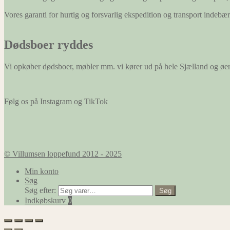
hjemmeside
Vores garanti for hurtig og forsvarlig ekspedition og transport indeb
at huske
oplysninger,
der ændrer
Dødsboer ryddes
den måde
hjemmesiden
ser ud eller
Vi opkøber dødsboer, møbler mm. vi kører ud på hele Sjælland og øe
opfører sig
på. F.eks. dit
foretrukne
sprog, eller
Følg os på Instagram og TikTok
den region,
du befinder
dig i.
© Villumsen loppefund 2012 - 2025
Marketing
Marketing
Min konto
cookies
Søg
bruges til at
Søg efter:
Søg
spore
Indkøbskurv
0
besøgende
på tværs af
websites.