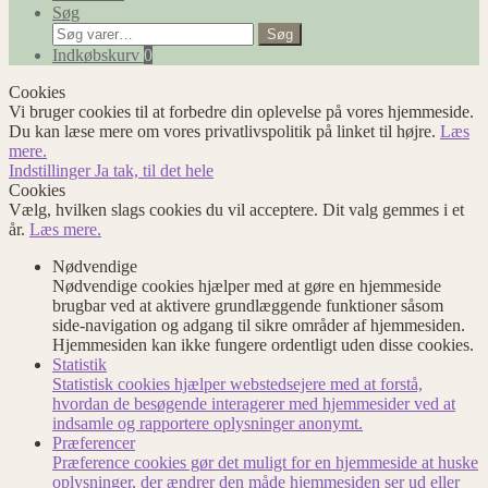
Søg
Søg
Søg
efter:
Indkøbskurv
0
Cookies
Vi bruger cookies til at forbedre din oplevelse på vores hjemmeside.
Du kan læse mere om vores privatlivspolitik på linket til højre.
Læs
mere.
Indstillinger
Ja tak, til det hele
Cookies
Vælg, hvilken slags cookies du vil acceptere. Dit valg gemmes i et
år.
Læs mere.
Nødvendige
Nødvendige cookies hjælper med at gøre en hjemmeside
brugbar ved at aktivere grundlæggende funktioner såsom
side-navigation og adgang til sikre områder af hjemmesiden.
Hjemmesiden kan ikke fungere ordentligt uden disse cookies.
Statistik
Statistisk cookies hjælper webstedsejere med at forstå,
hvordan de besøgende interagerer med hjemmesider ved at
indsamle og rapportere oplysninger anonymt.
Præferencer
Præference cookies gør det muligt for en hjemmeside at huske
oplysninger, der ændrer den måde hjemmesiden ser ud eller