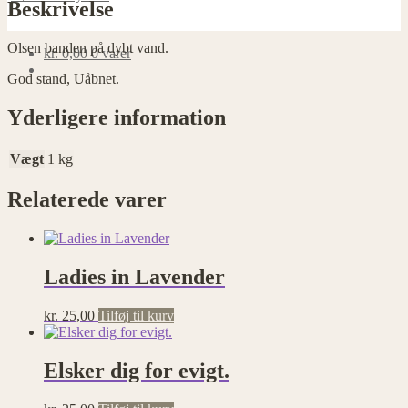
Beskrivelse
Olsen banden på dybt vand.
kr.
0,00
0 varer
God stand, Uåbnet.
Yderligere information
Vægt
1 kg
Relaterede varer
Ladies in Lavender
kr.
25,00
Tilføj til kurv
Elsker dig for evigt.