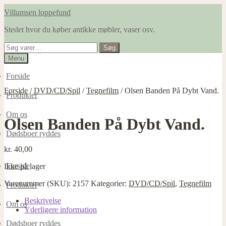
Spring
Spring
Villumsen loppefund
til
til
Stedet hvor du køber antikke møbler, vaser osv.
navigation
indhold
Søg
Søg
efter:
Menu
Forside
Forside
/
DVD/CD/Spil
/
Tegnefilm
/
Olsen Banden På Dybt Vand.
Produkter
Om os
Olsen Banden På Dybt Vand.
Dødsboer ryddes
kr.
40,00
Forside
Ikke på lager
Varenummer (SKU):
2157
Kategorier:
DVD/CD/Spil
,
Tegnefilm
Produkter
Beskrivelse
Om os
Yderligere information
Dødsboer ryddes