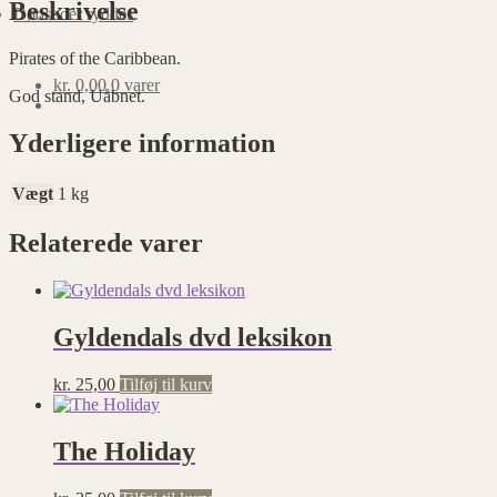
Beskrivelse
Dødsboer ryddes
Pirates of the Caribbean.
kr.
0,00
0 varer
God stand, Uåbnet.
Yderligere information
Vægt
1 kg
Relaterede varer
Gyldendals dvd leksikon
kr.
25,00
Tilføj til kurv
The Holiday