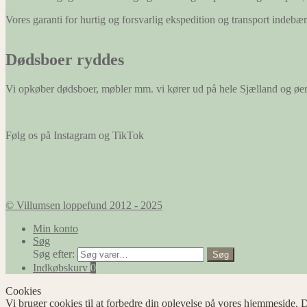
Vores garanti for hurtig og forsvarlig ekspedition og transport indeb
Dødsboer ryddes
Vi opkøber dødsboer, møbler mm. vi kører ud på hele Sjælland og øe
Følg os på Instagram og TikTok
© Villumsen loppefund 2012 - 2025
Min konto
Søg
Søg efter:
Søg
Indkøbskurv
0
Cookies
Vi bruger cookies til at forbedre din oplevelse på vores hjemmeside. D