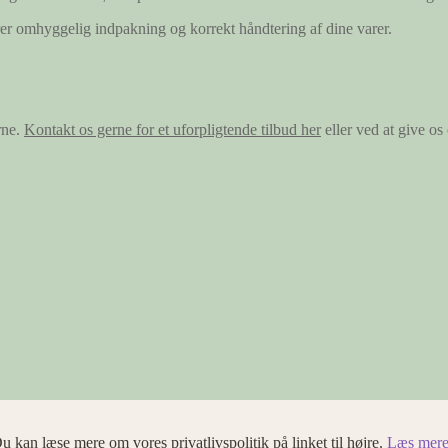
ærer omhyggelig indpakning og korrekt håndtering af dine varer.
rne.
Kontakt os gerne for et uforpligtende tilbud her
eller ved at give o
u kan læse mere om vores privatlivspolitik på linket til højre.
Læs mere