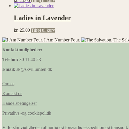
kr.
25,00
Tilføj til kurv
Ladies in Lavender
kr.
25,00
Tilføj til kurv
I Am Number Four.
The Salv
Kontaktmuligheder:
Telefon:
30 11 40 23
Email:
sk@skvillumsen.dk
Om os
Kontakt os
Handelsbetingelser
Privatlivs -og cookiepolitik
Vi forstår vigtigheden af hurtig og forsvarlig ekspedition og transport, 