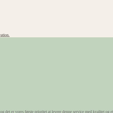
ation.
og det er vores første prioritet at levere denne service med kvalitet og ef