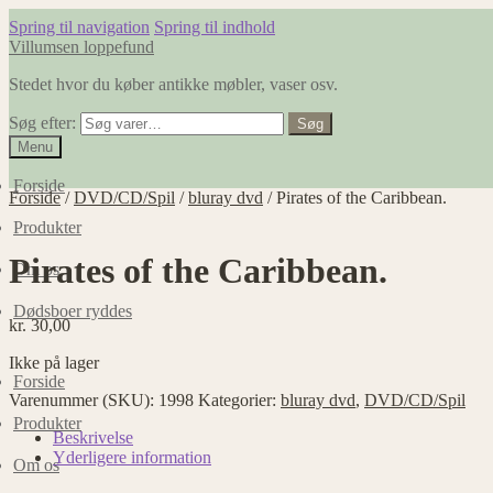
Spring til navigation
Spring til indhold
Villumsen loppefund
Stedet hvor du køber antikke møbler, vaser osv.
Søg efter:
Søg
Menu
Forside
Forside
/
DVD/CD/Spil
/
bluray dvd
/
Pirates of the Caribbean.
Produkter
Pirates of the Caribbean.
Om os
Dødsboer ryddes
kr.
30,00
Ikke på lager
Forside
Varenummer (SKU):
1998
Kategorier:
bluray dvd
,
DVD/CD/Spil
Produkter
Beskrivelse
Yderligere information
Om os