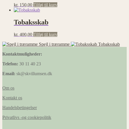
Statistik
kr.
150,00
Tilføj til kurv
Statistisk
cookies
hjælper
Tobaksskab
webstedsejere
med at
kr.
400,00
Tilføj til kurv
forstå,
hvordan de
Spejl i træramme
Tobaksskab
besøgende
interagerer
Kontaktmuligheder:
med
hjemmesider
Telefon:
30 11 40 23
ved at
indsamle og
Email:
sk@skvillumsen.dk
rapportere
oplysninger
anonymt.
Om os
Kontakt os
Præferencer
Handelsbetingelser
Præference
cookies gør
Privatlivs -og cookiepolitik
det muligt
for en