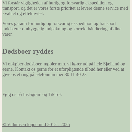
Vi forstår vigtigheden af hurtig og forsvarlig ekspedition og
hjemmeside
transport, og det er vores første prioritet at levere denne service med
at huske
kvalitet og effektivitet.
oplysninger,
der ændrer
Vores garanti for hurtig og forsvarlig ekspedition og transport
den måde
indebærer omhyggelig indpakning og korrekt håndtering af dine
hjemmesiden
varer.
ser ud eller
opfører sig
på. F.eks. dit
Dødsboer ryddes
foretrukne
sprog, eller
den region,
Vi opkøber dødsboer, møbler mm. vi kører ud på hele Sjælland og
du befinder
øerne.
Kontakt os gerne for et uforpligtende tilbud her
eller ved at
dig i.
give os et ring på telefonnummer 30 11 40 23
Marketing
Følg os på Instagram og TikTok
Marketing
cookies
bruges til at
spore
besøgende
på tværs af
© Villumsen loppefund 2012 - 2025
websites.