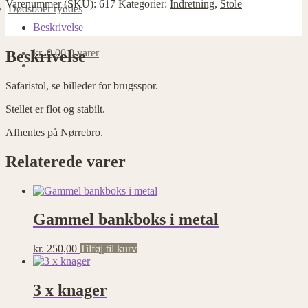
Varenummer (SKU):
617
Kategorier:
Indretning
,
Stole
Dødsboer ryddes
Nødvendige
Beskrivelse
Nødvendige
cookies
kr.
0,00
0 varer
Beskrivelse
hjælper med at
gøre en
Safaristol, se billeder for brugsspor.
hjemmeside
brugbar ved at
Stellet er flot og stabilt.
aktivere
grundlæggende
Afhentes på Nørrebro.
funktioner
såsom side-
Relaterede varer
navigation og
adgang til
sikre områder
af
hjemmesiden.
Gammel bankboks i metal
Hjemmesiden
kan ikke
fungere
kr.
250,00
Tilføj til kurv
ordentligt uden
disse cookies.
3 x knager