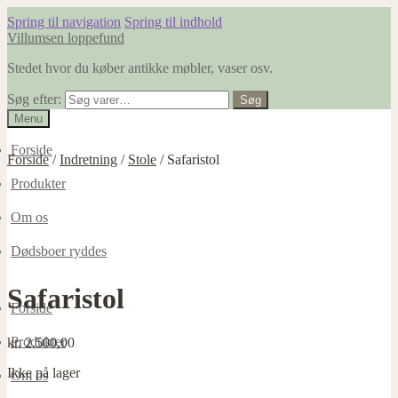
Spring til navigation
Spring til indhold
Villumsen loppefund
Stedet hvor du køber antikke møbler, vaser osv.
Søg efter:
Søg
Menu
Forside
Forside
/
Indretning
/
Stole
/
Safaristol
Produkter
Om os
Dødsboer ryddes
Safaristol
Forside
Produkter
kr.
2.500,00
Ikke på lager
Om os