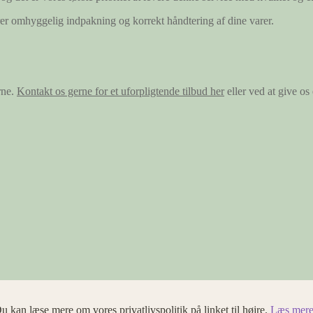
ærer omhyggelig indpakning og korrekt håndtering af dine varer.
rne.
Kontakt os gerne for et uforpligtende tilbud her
eller ved at give o
u kan læse mere om vores privatlivspolitik på linket til højre.
Læs mere