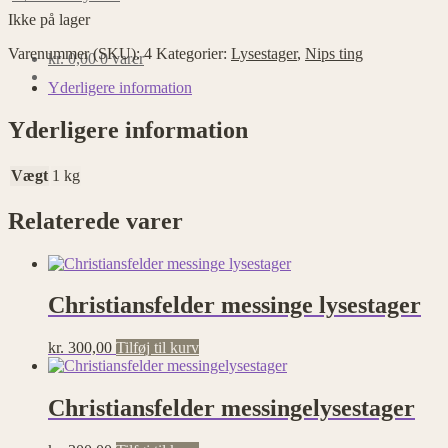
Ikke på lager
Varenummer (SKU):
4
Kategorier:
Lysestager
,
Nips ting
kr.
0,00
0 varer
Yderligere information
Yderligere information
Vægt
1 kg
Relaterede varer
Christiansfelder messinge lysestager
kr.
300,00
Tilføj til kurv
Christiansfelder messingelysestager