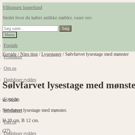
Spring
Spring
Villumsen loppefund
til
til
Stedet hvor du køber antikke møbler, vaser osv.
navigation
indhold
Søg
Søg
efter:
Menu
Forside
Forside
/
Nips ting
/
Lysestager
/
Sølvfarvet lysestage med mønster
Produkter
Om os
Dødsboer ryddes
Sølvfarvet lysestage med mønst
Forside
kr.
50,00
Sølvfarvet lysestage med mønster.
Produkter
H 20 cm, B 12 cm.
Om os
(27)
Dødsboer ryddes