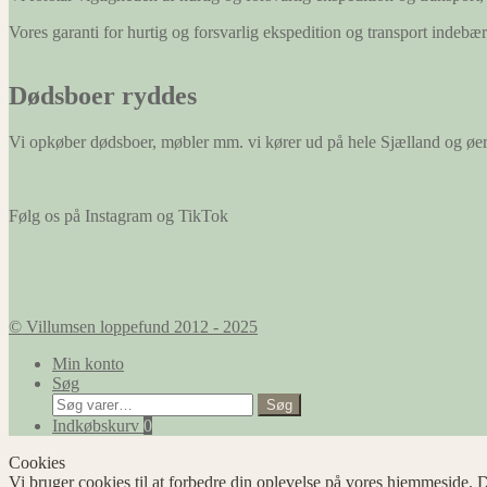
Vores garanti for hurtig og forsvarlig ekspedition og transport indeb
Dødsboer ryddes
Vi opkøber dødsboer, møbler mm. vi kører ud på hele Sjælland og øe
Følg os på Instagram og TikTok
© Villumsen loppefund 2012 - 2025
Min konto
Søg
Søg
Søg
efter:
Indkøbskurv
0
Cookies
Vi bruger cookies til at forbedre din oplevelse på vores hjemmeside. D