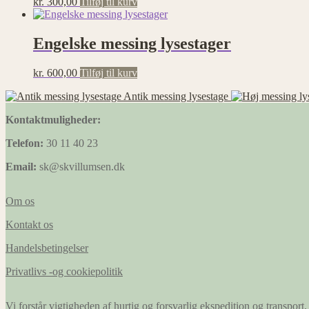
kr.
300,00
Tilføj til kurv
Engelske messing lysestager
kr.
600,00
Tilføj til kurv
Antik messing lysestage
Kontaktmuligheder:
Telefon:
30 11 40 23
Email:
sk@skvillumsen.dk
Om os
Kontakt os
Handelsbetingelser
Privatlivs -og cookiepolitik
Vi forstår vigtigheden af hurtig og forsvarlig ekspedition og transport, 