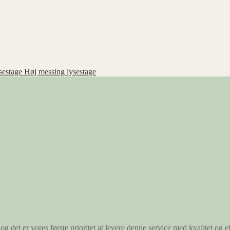
Høj messing lysestage
og det er vores første prioritet at levere denne service med kvalitet og ef