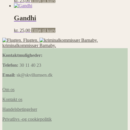
kr.
25,00
Tilføj til kurv
Statistik
Statistisk
cookies
Gandhi
hjælper
webstedsejere
kr.
25,00
Tilføj til kurv
med at
forstå,
Flugten.
hvordan de
kriminalkommissær Barnaby.
besøgende
interagerer
Kontaktmuligheder:
med
hjemmesider
Telefon:
30 11 40 23
ved at
indsamle og
Email:
sk@skvillumsen.dk
rapportere
oplysninger
anonymt.
Om os
Kontakt os
Præferencer
Handelsbetingelser
Præference
cookies gør
Privatlivs -og cookiepolitik
det muligt
for en