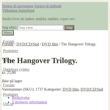
Spring til navigation
Spring til indhold
Villumsen loppefund
Stedet hvor du køber antikke møbler, vaser osv.
Søg efter:
Søg
Menu
Forside
Forside
/
DVD/CD/Spil
/
DVD film
/
The Hangover Trilogy.
Produkter
The Hangover Trilogy.
Om os
Dødsboer ryddes
kr.
25,00
Ikke på lager
Forside
Varenummer (SKU):
1737
Kategorier:
DVD film
,
DVD/CD/Spil
Produkter
Beskrivelse
Yderligere information
Om os