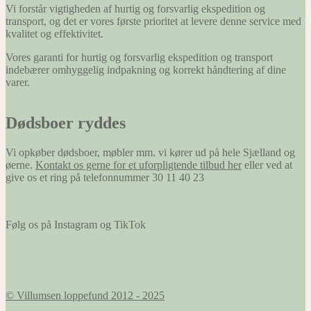
hjemmeside
Vi forstår vigtigheden af hurtig og forsvarlig ekspedition og
at huske
transport, og det er vores første prioritet at levere denne service med
oplysninger,
kvalitet og effektivitet.
der ændrer
Vores garanti for hurtig og forsvarlig ekspedition og transport
den måde
indebærer omhyggelig indpakning og korrekt håndtering af dine
hjemmesiden
varer.
ser ud eller
opfører sig
på. F.eks. dit
Dødsboer ryddes
foretrukne
sprog, eller
den region,
Vi opkøber dødsboer, møbler mm. vi kører ud på hele Sjælland og
du befinder
øerne.
Kontakt os gerne for et uforpligtende tilbud her
eller ved at
dig i.
give os et ring på telefonnummer 30 11 40 23
Marketing
Følg os på Instagram og TikTok
Marketing
cookies
bruges til at
spore
besøgende
på tværs af
© Villumsen loppefund 2012 - 2025
websites.