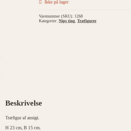
Ikke på lager
Varenummer (SKU):
1268
Kategorier:
Nips ting
,
Træfigurer
Beskrivelse
Træfigur af ansigt.
H 23 cm, B 15 cm.