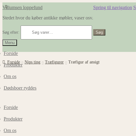
Villumsen loppefund
Spring til navigation
S
Stedet hvor du køber antikke møbler, vaser osv.
Søg efter:
Søg
Menu
Forside
Forside
Nips ting
Træfigurer
Træfigur af ansigt
Produkter
Om os
Dødsboer ryddes
Forside
Produkter
Om os