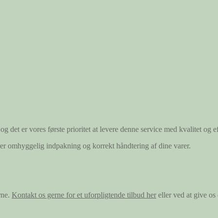
og det er vores første prioritet at levere denne service med kvalitet og ef
ærer omhyggelig indpakning og korrekt håndtering af dine varer.
rne.
Kontakt os gerne for et uforpligtende tilbud her
eller ved at give o