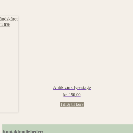
Antik zink lysestage
kr.
150,00
Tilføj til kurv
Kontaktmuligheder: