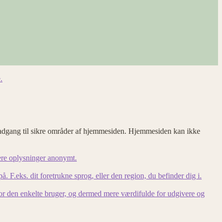
.
adgang til sikre områder af hjemmesiden. Hjemmesiden kan ikke
ere oplysninger anonymt.
F.eks. dit foretrukne sprog, eller den region, du befinder dig i.
for den enkelte bruger, og dermed mere værdifulde for udgivere og