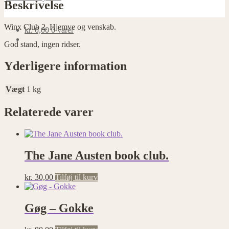
Beskrivelse
Winx Club 2. Hjemve og venskab.
kr.
0,00
0 varer
God stand, ingen ridser.
Yderligere information
Vægt
1 kg
Relaterede varer
The Jane Austen book club.
kr.
30,00
Tilføj til kurv
Gøg – Gokke