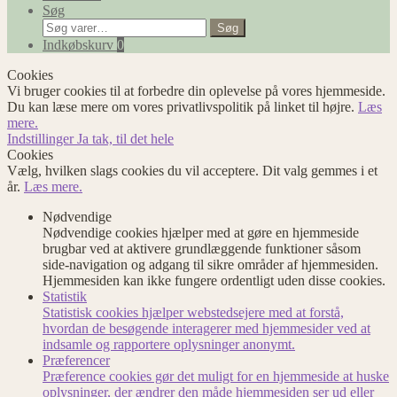
Søg
Søg
Søg
efter:
Indkøbskurv
0
Cookies
Vi bruger cookies til at forbedre din oplevelse på vores hjemmeside.
Du kan læse mere om vores privatlivspolitik på linket til højre.
Læs
mere.
Indstillinger
Ja tak, til det hele
Cookies
Vælg, hvilken slags cookies du vil acceptere. Dit valg gemmes i et
år.
Læs mere.
Nødvendige
Nødvendige cookies hjælper med at gøre en hjemmeside
brugbar ved at aktivere grundlæggende funktioner såsom
side-navigation og adgang til sikre områder af hjemmesiden.
Hjemmesiden kan ikke fungere ordentligt uden disse cookies.
Statistik
Statistisk cookies hjælper webstedsejere med at forstå,
hvordan de besøgende interagerer med hjemmesider ved at
indsamle og rapportere oplysninger anonymt.
Præferencer
Præference cookies gør det muligt for en hjemmeside at huske
oplysninger, der ændrer den måde hjemmesiden ser ud eller