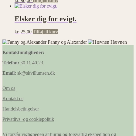
kr.
80,00
Tilføj til kurv
Elsker dig for evigt.
kr.
25,00
Tilføj til kurv
Fanny og Alexander
Hævnen
Kontaktmuligheder:
Telefon:
30 11 40 23
Email:
sk@skvillumsen.dk
Om os
Kontakt os
Handelsbetingelser
Privatlivs -og cookiepolitik
Vi forstår vigtigheden af hurtig og forsvarlig ekspedition og