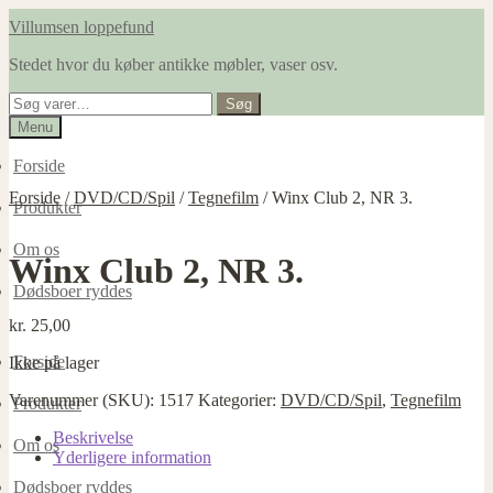
Spring
Spring
Villumsen loppefund
til
til
Stedet hvor du køber antikke møbler, vaser osv.
navigation
indhold
Søg
Søg
efter:
Menu
Forside
Forside
/
DVD/CD/Spil
/
Tegnefilm
/
Winx Club 2, NR 3.
Produkter
Om os
Winx Club 2, NR 3.
Dødsboer ryddes
kr.
25,00
Forside
Ikke på lager
Varenummer (SKU):
1517
Kategorier:
DVD/CD/Spil
,
Tegnefilm
Produkter
Beskrivelse
Om os
Yderligere information
Dødsboer ryddes