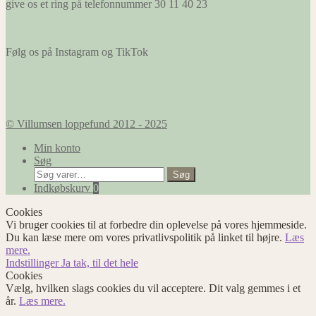
give os et ring på telefonnummer 30 11 40 23
Følg os på Instagram og TikTok
© Villumsen loppefund 2012 - 2025
Min konto
Søg
Søg
Søg
efter:
Indkøbskurv
0
Cookies
Vi bruger cookies til at forbedre din oplevelse på vores hjemmeside.
Du kan læse mere om vores privatlivspolitik på linket til højre.
Læs
mere.
Indstillinger
Ja tak, til det hele
Cookies
Vælg, hvilken slags cookies du vil acceptere. Dit valg gemmes i et
år.
Læs mere.