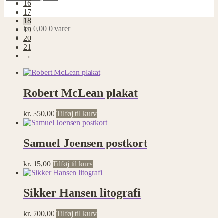
16
17
18
kr.
0,00
0 varer
19
20
21
→
Robert McLean plakat
kr.
350,00
Tilføj til kurv
Samuel Joensen postkort
kr.
15,00
Tilføj til kurv
Sikker Hansen litografi
kr.
700,00
Tilføj til kurv