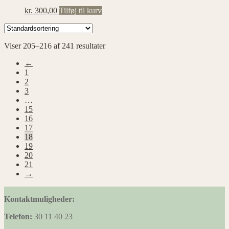
kr.
300,00
Tilføj til kurv
Viser 205–216 af 241 resultater
←
1
2
3
…
15
16
17
18
19
20
21
→
Kontaktmuligheder:
Telefon:
30 11 40 23