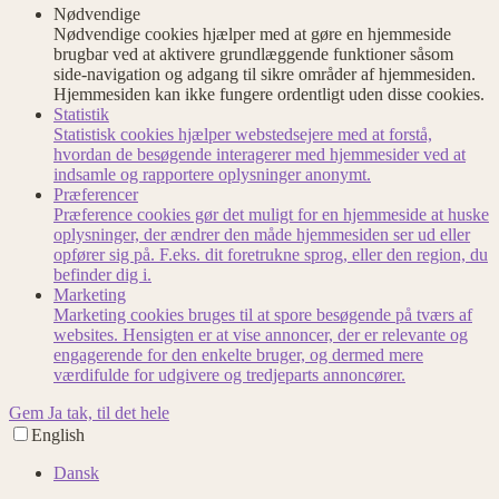
Nødvendige
Nødvendige cookies hjælper med at gøre en hjemmeside
brugbar ved at aktivere grundlæggende funktioner såsom
side-navigation og adgang til sikre områder af hjemmesiden.
Hjemmesiden kan ikke fungere ordentligt uden disse cookies.
Statistik
Statistisk cookies hjælper webstedsejere med at forstå,
hvordan de besøgende interagerer med hjemmesider ved at
indsamle og rapportere oplysninger anonymt.
Præferencer
Præference cookies gør det muligt for en hjemmeside at huske
oplysninger, der ændrer den måde hjemmesiden ser ud eller
opfører sig på. F.eks. dit foretrukne sprog, eller den region, du
befinder dig i.
Marketing
Marketing cookies bruges til at spore besøgende på tværs af
websites. Hensigten er at vise annoncer, der er relevante og
engagerende for den enkelte bruger, og dermed mere
værdifulde for udgivere og tredjeparts annoncører.
Gem
Ja tak, til det hele
English
Dansk