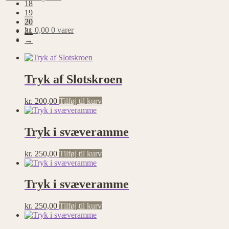
18
19
20
kr.
0,00
0 varer
21
→
Tryk af Slotskroen
kr.
200,00
Tilføj til kurv
Tryk i svæveramme
kr.
250,00
Tilføj til kurv
Tryk i svæveramme
kr.
250,00
Tilføj til kurv