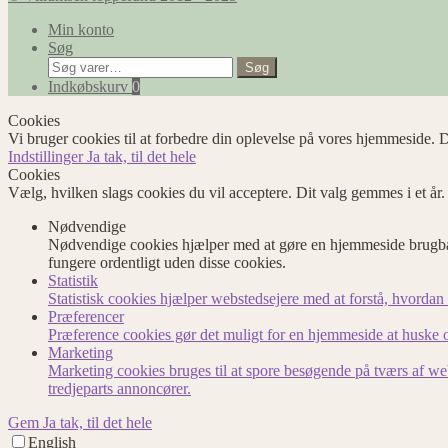
Min konto
Søg
Søg
Søg
efter:
Indkøbskurv
0
Cookies
Vi bruger cookies til at forbedre din oplevelse på vores hjemmeside. D
Indstillinger
Ja tak, til det hele
Cookies
Vælg, hvilken slags cookies du vil acceptere. Dit valg gemmes i et år
Nødvendige
Nødvendige cookies hjælper med at gøre en hjemmeside brugbar
fungere ordentligt uden disse cookies.
Statistik
Statistisk cookies hjælper webstedsejere med at forstå, hvord
Præferencer
Præference cookies gør det muligt for en hjemmeside at huske op
Marketing
Marketing cookies bruges til at spore besøgende på tværs af we
tredjeparts annoncører.
Gem
Ja tak, til det hele
English