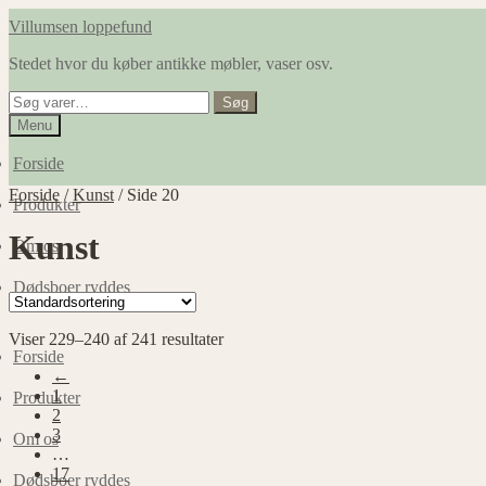
Spring
Spring
Villumsen loppefund
til
til
Stedet hvor du køber antikke møbler, vaser osv.
navigation
indhold
Søg
Søg
efter:
Menu
Forside
Forside
/
Kunst
/
Side 20
Produkter
Kunst
Om os
Dødsboer ryddes
Viser 229–240 af 241 resultater
Forside
←
1
Produkter
2
3
Om os
…
17
Dødsboer ryddes