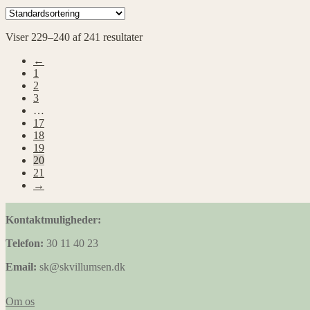
Viser 229–240 af 241 resultater
←
1
2
3
…
17
18
19
20
21
→
Kontaktmuligheder:
Telefon:
30 11 40 23
Email:
sk@skvillumsen.dk
Om os