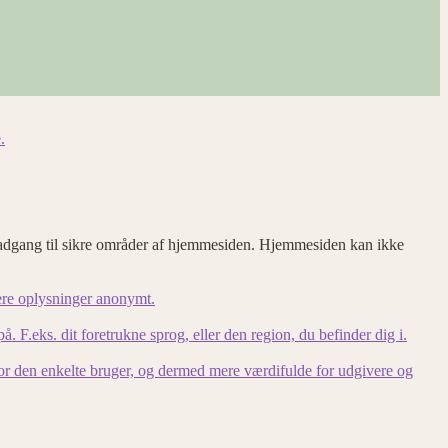
.
adgang til sikre områder af hjemmesiden. Hjemmesiden kan ikke
ere oplysninger anonymt.
F.eks. dit foretrukne sprog, eller den region, du befinder dig i.
for den enkelte bruger, og dermed mere værdifulde for udgivere og