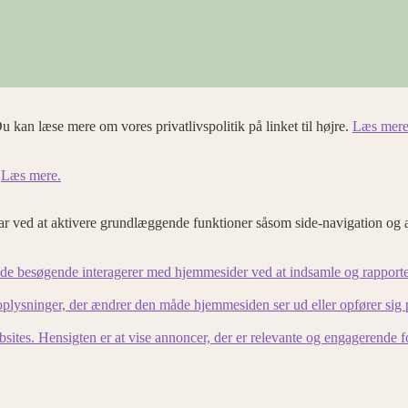
u kan læse mere om vores privatlivspolitik på linket til højre.
Læs mere
.
Læs mere.
 ved at aktivere grundlæggende funktioner såsom side-navigation og 
an de besøgende interagerer med hjemmesider ved at indsamle og rapport
lysninger, der ændrer den måde hjemmesiden ser ud eller opfører sig på. 
bsites. Hensigten er at vise annoncer, der er relevante og engagerende 