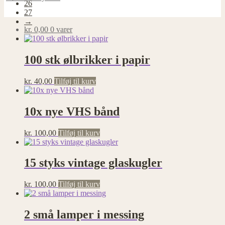
26
27
→
kr.
0,00
0 varer
100 stk ølbrikker i papir
kr.
40,00
Tilføj til kurv
10x nye VHS bånd
kr.
100,00
Tilføj til kurv
15 styks vintage glaskugler
kr.
100,00
Tilføj til kurv
2 små lamper i messing