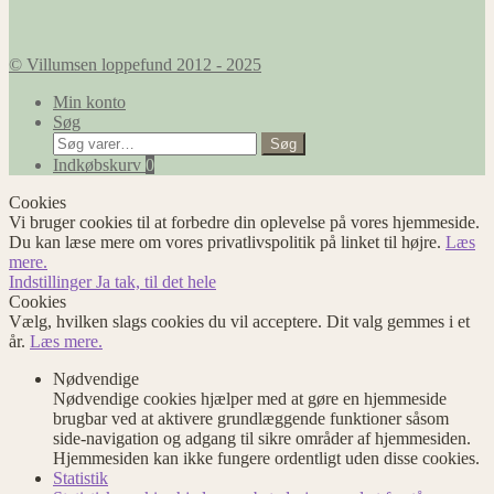
© Villumsen loppefund 2012 - 2025
Min konto
Søg
Søg
Søg
efter:
Indkøbskurv
0
Cookies
Vi bruger cookies til at forbedre din oplevelse på vores hjemmeside.
Du kan læse mere om vores privatlivspolitik på linket til højre.
Læs
mere.
Indstillinger
Ja tak, til det hele
Cookies
Vælg, hvilken slags cookies du vil acceptere. Dit valg gemmes i et
år.
Læs mere.
Nødvendige
Nødvendige cookies hjælper med at gøre en hjemmeside
brugbar ved at aktivere grundlæggende funktioner såsom
side-navigation og adgang til sikre områder af hjemmesiden.
Hjemmesiden kan ikke fungere ordentligt uden disse cookies.
Statistik