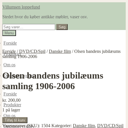
Spring
Spring
Villumsen loppefund
til
til
Stedet hvor du køber antikke møbler, vaser osv.
navigation
indhold
Søg
Søg
efter:
Menu
Forside
Forside
/
DVD/CD/Spil
/
Danske film
/
Olsen bandens jubilæums
Produkter
samling 1906-2006
Om os
Olsen bandens jubilæums
Dødsboer ryddes
samling 1906-2006
Forside
kr.
200,00
Produkter
1 på lager
Om os
Olsen
Tilføj til kurv
bandens
Varenummer (SKU):
1504
Kategorier:
Danske film
,
DVD/CD/Spil
Dødsboer ryddes