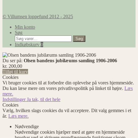
© Villumsen loppefund 2012 - 2025
Min konto
Søg
Søg
Søg
efter:
Indkøbskurv
0
Du ser på:
Olsen bandens jubilæums samling 1906-2006
kr.
200,00
Tilføj til kurv
Cookies
Vi bruger cookies til at forbedre din oplevelse på vores hjemmeside.
Du kan læse mere om vores privatlivspolitik på linket til højre.
Læs
mere.
Indstillinger
Ja tak, til det hele
Cookies
Vælg, hvilken slags cookies du vil acceptere. Dit valg gemmes i et
år.
Læs mere.
Nødvendige
Nødvendige cookies hjælper med at gøre en hjemmeside
brugbar ved at aktivere grundlæggende funktioner såsom