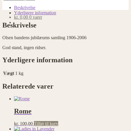
jubilæums
samling
Beskrivelse
1906-
Yderligere information
kr.
0,00
0 varer
2006
antal
Beskrivelse
Olsen bandens jubilæums samling 1906-2006
God stand, ingen ridser.
Yderligere information
Vægt
1 kg
Relaterede varer
Rome
kr.
100,00
Tilføj til kurv