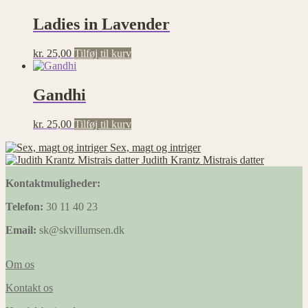
Ladies in Lavender
kr.
25,00
Tilføj til kurv
Gandhi
kr.
25,00
Tilføj til kurv
Sex, magt og intriger
Judith Krantz Mistrais datter
Kontaktmuligheder:
Telefon:
30 11 40 23
Email:
sk@skvillumsen.dk
Om os
Kontakt os