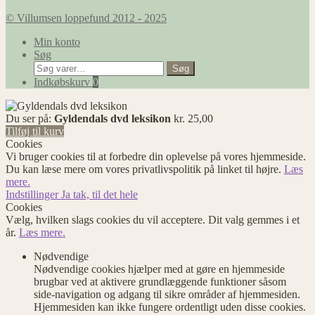
© Villumsen loppefund 2012 - 2025
Min konto
Søg
Søg
Søg
efter:
Indkøbskurv
0
Du ser på:
Gyldendals dvd leksikon
kr.
25,00
Tilføj til kurv
Cookies
Vi bruger cookies til at forbedre din oplevelse på vores hjemmeside.
Du kan læse mere om vores privatlivspolitik på linket til højre.
Læs
mere.
Indstillinger
Ja tak, til det hele
Cookies
Vælg, hvilken slags cookies du vil acceptere. Dit valg gemmes i et
år.
Læs mere.
Nødvendige
Nødvendige cookies hjælper med at gøre en hjemmeside
brugbar ved at aktivere grundlæggende funktioner såsom
side-navigation og adgang til sikre områder af hjemmesiden.
Hjemmesiden kan ikke fungere ordentligt uden disse cookies.