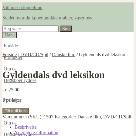
Spring
Spring
Villumsen loppefund
til
til
Stedet hvor du køber antikke møbler, vaser osv.
navigation
indhold
Søg
Søg
efter:
Menu
Forside
Forside
/
DVD/CD/Spil
/
Danske film
/
Gyldendals dvd leksikon
Produkter
Om os
Gyldendals dvd leksikon
Dødsboer ryddes
kr.
25,00
Forside
1 på lager
Gyldendals
Tilføj til kurv
Produkter
dvd
Varenummer (SKU):
1507
Kategorier:
Danske film
,
DVD/CD/Spil
leksikon
Om os
antal
Beskrivelse
Yderligere information
Dødsboer ryddes