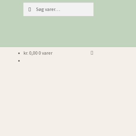
Søg
Søg
efter:
kr.
0,00
0 varer