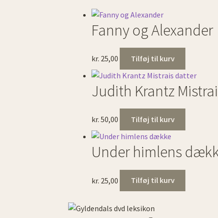
Fanny og Alexander
kr.
25,00
Tilføj til kurv
Judith Krantz Mistrai
kr.
50,00
Tilføj til kurv
Under himlens dæk
kr.
25,00
Tilføj til kurv