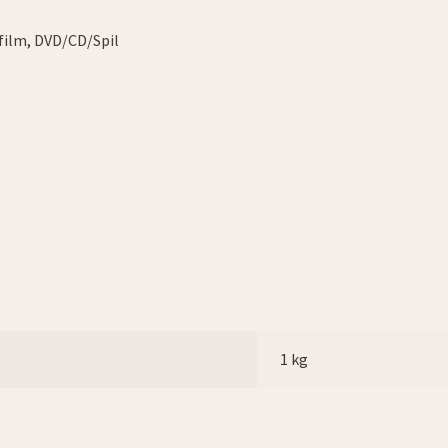
film
,
DVD/CD/Spil
1 kg