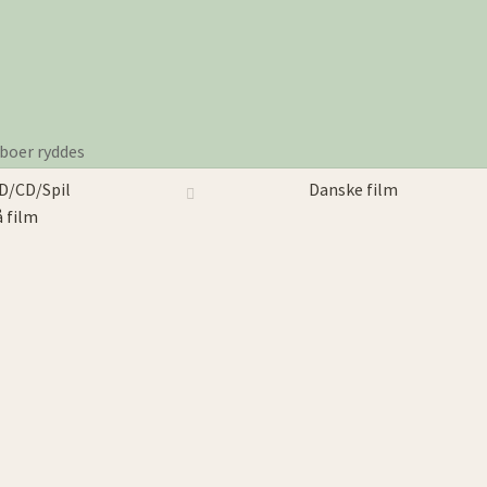
boer ryddes
D/CD/Spil
Danske film
 film