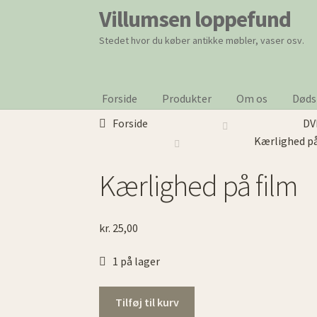
Villumsen loppefund
Spring
Spring
til
til
Stedet hvor du køber antikke møbler, vaser osv.
navigation
indhold
Forside
Produkter
Om os
Døds
Forside
DV
Kærlighed på
Kærlighed på film
kr.
25,00
1 på lager
Kærlighed
Tilføj til kurv
på