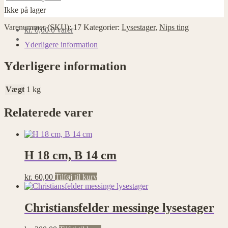
Ikke på lager
Varenummer (SKU):
17
Kategorier:
Lysestager
,
Nips ting
kr.
0,00
0 varer
Yderligere information
Yderligere information
Vægt
1 kg
Relaterede varer
H 18 cm, B 14 cm
kr.
60,00
Tilføj til kurv
Christiansfelder messinge lysestager