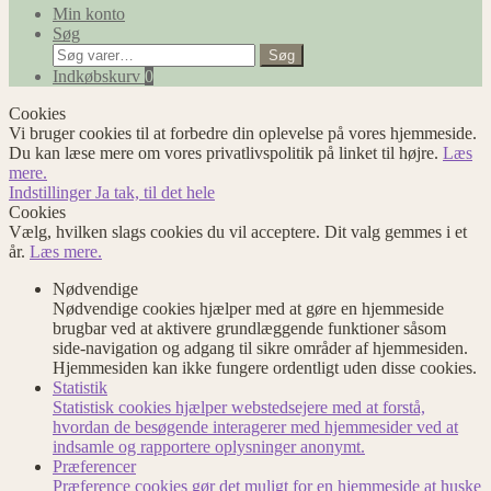
Min konto
Søg
Søg
Søg
efter:
Indkøbskurv
0
Cookies
Vi bruger cookies til at forbedre din oplevelse på vores hjemmeside.
Du kan læse mere om vores privatlivspolitik på linket til højre.
Læs
mere.
Indstillinger
Ja tak, til det hele
Cookies
Vælg, hvilken slags cookies du vil acceptere. Dit valg gemmes i et
år.
Læs mere.
Nødvendige
Nødvendige cookies hjælper med at gøre en hjemmeside
brugbar ved at aktivere grundlæggende funktioner såsom
side-navigation og adgang til sikre områder af hjemmesiden.
Hjemmesiden kan ikke fungere ordentligt uden disse cookies.
Statistik
Statistisk cookies hjælper webstedsejere med at forstå,
hvordan de besøgende interagerer med hjemmesider ved at
indsamle og rapportere oplysninger anonymt.
Præferencer
Præference cookies gør det muligt for en hjemmeside at huske