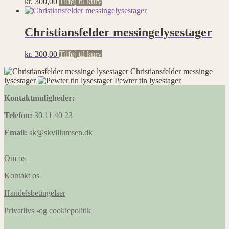
kr.
300,00
Tilføj til kurv
Christiansfelder messingelysestager
kr.
300,00
Tilføj til kurv
Christiansfelder messinge
lysestager
Pewter tin lysestager
Kontaktmuligheder:
Telefon:
30 11 40 23
Email:
sk@skvillumsen.dk
Om os
Kontakt os
Handelsbetingelser
Privatlivs -og cookiepolitik